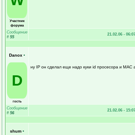
Участник
форума
Сообщение
21.02.06 - 06:0
#
55
Danox
•
ну IP он сделал еще надо куки id просесора и MAC
D
гость
Сообщение
21.02.06 - 15:0
#
56
shum
•