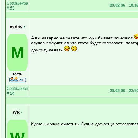
Сообщение
20.02.06 - 18:1
#
53
midav
•
А вы наверно не знаете что куки бывает исчезают
случае получиться что ктото будет голосовать повто
M
другому делать
гость
Сообщение
20.02.06 - 22:5
#
54
WR
•
Кукисы можно очистить. Лучше две вещи отслеживат
W