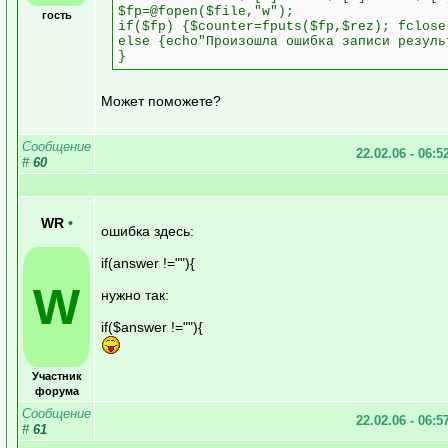
$fp=@fopen($file,"w");
гость
if($fp) {$counter=fputs($fp,$rez); fclose
else {echo"Произошла ошибка записи резуль
}
Может поможете?
Сообщение
22.02.06 - 06:5
#
60
WR
•
ошибка здесь:
if(answer !=""){
W
нужно так:
if($answer !=""){
Участник
форума
Сообщение
22.02.06 - 06:5
#
61