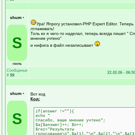
shum
•
Ура! Япрогу установил-PHP Expert Editor. Теперь
лтлаживать!
Толь ко я чего-то наделал, теперь всегда пишет " С
S
мнение учтено"
и нифига в файл незаписывает
гость
Сообщение
22.02.06 - 06:5
#
59
shum
•
Вот код
Код:
if(answer !=""){
S
echo "
Спасибо, ваше мнение учтено";
$a[$answer]++; $n++;
$rez="Результаты
голосования\n".$a[1]."\n".$a[2]."\n".$a[3