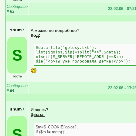
Сообщение
22.02.06 - 07:3
#
63
shum
•
А можно по подробнее?
Код:
$data=file("golosy.txt");
S
list($golos,$ip)=split("<>",$data);
elseif($_SERVER['REMOTE_ADDR']==$ip)
die("<b>Ты уже голосовала детка!</b>");
гость
Сообщение
22.02.06 - 13:4
#
64
shum
•
И здесь?
Цитата:
$m=$_COOKIE['golos'];
S
if ($m != moto) {