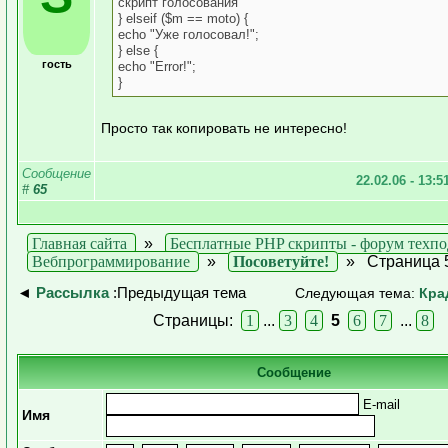
скрипт голосования
} elseif ($m == moto) {
echo "Уже голосовал!";
} else {
гость
echo "Error!";
}
Просто так копировать не интересно!
Сообщение
22.02.06 - 13:5
#
65
Главная сайта
»
Бесплатные PHP скрипты - форум техп
Вебпрограммирование
»
Посоветуйте!
»
Страница 
◄
Рассылка
:Предыдущая тема
Следующая тема:
Кра
Страницы:
1
...
3
4
5
6
7
...
8
Сообщение
E-mail
Имя