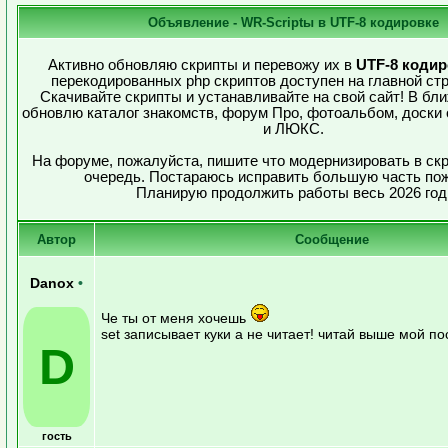
Объявление - WR-Scriptы в UTF-8 кодировке
Активно обновляю скрипты и перевожу их в
UTF-8 кодир
перекодированных php скриптов доступен на главной стр
Скачивайте скрипты и устанавливайте на свой сайт! В б
обновлю каталог знакомств, форум Про, фотоальбом, доски
и ЛЮКС.
На форуме, пожалуйста, пишите что модернизировать в ск
очередь. Постараюсь исправить большую часть по
Планирую продолжить работы весь 2026 год
Автор
Сообщение
Danox
•
Че ты от меня хочешь
set записывает куки а не читает! читай выше мой по
D
гость