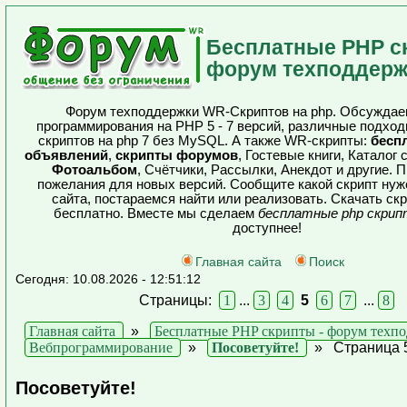
Бесплатные PHP с
форум техподдерж
Форум техподдержки WR-Скриптов на php. Обсуждае
программирования на PHP 5 - 7 версий, различные подхо
скриптов на php 7 без MySQL. А также WR-скрипты:
бесп
объявлений
,
скрипты форумов
, Гостевые книги, Каталог 
Фотоальбом
, Счётчики, Рассылки, Анекдот и другие.
пожелания для новых версий. Сообщите какой скрипт нуж
сайта, постараемся найти или реализовать. Скачать ск
бесплатно. Вместе мы сделаем
бесплатные php скри
доступнее!
Главная сайта
Поиск
Сегодня: 10.08.2026 - 12:51:12
Страницы:
1
...
3
4
5
6
7
...
8
Главная сайта
»
Бесплатные PHP скрипты - форум техп
Вебпрограммирование
»
Посоветуйте!
»
Страница 
Посоветуйте!