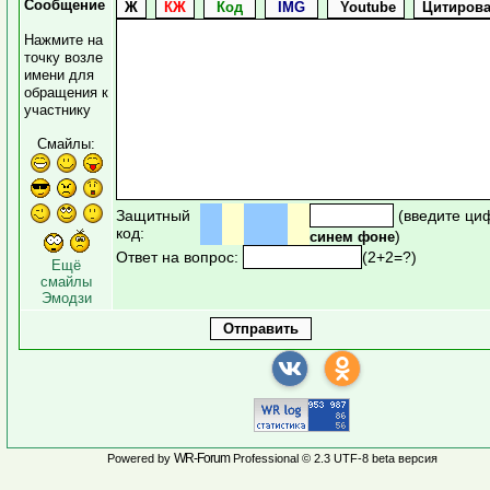
Сообщение
Нажмите на
точку возле
имени для
обращения к
участнику
Смайлы:
Защитный
(введите ци
код:
)
синем фоне
Ответ на вопрос:
(2+2=?)
Ещё
смайлы
Эмодзи
WR-Forum
Powered by
Professional © 2.3 UTF-8 beta версия