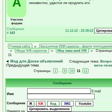
A
неизвестно, удастся ли продлить его.
Участник
форума
Сообщение
11.12.22 - 22:38:22
#
143
Главная сайта
»
Бесплатные PHP скрипты - форум техподдерж
»
Моды WR-скриптов
»
Мод типа mod SM
»
Страница
11
◄
Мод для Доски объявлений
Следующая тема:
Вопро
:Предыдущая тема
мета-тега
Страницы:
1
...
9
10
11
12
Сообщение
E-mail
Имя
Сообщение
Нажмите на