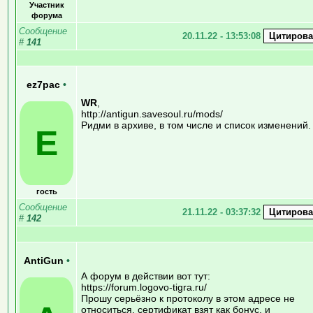
Участник
форума
Сообщение
20.11.22 - 13:53:08
#
141
ez7pac
•
WR
,
http://antigun.savesoul.ru/mods/
Ридми в архиве, в том числе и список изменений.
E
гость
Сообщение
21.11.22 - 03:37:32
#
142
AntiGun
•
А форум в действии вот тут:
https://forum.logovo-tigra.ru/
Прошу серьёзно к протоколу в этом адресе не
относиться, сертификат взят как бонус, и