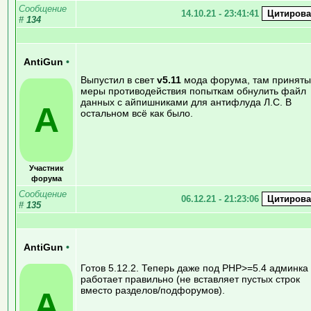
Сообщение
14.10.21 - 23:41:41
#
134
AntiGun
•
Выпустил в свет
v5.11
мода форума, там приняты
меры противодействия попыткам обнулить файл
данных с айпишниками для антифлуда Л.С. В
A
остальном всё как было.
Участник
форума
Сообщение
06.12.21 - 21:23:06
#
135
AntiGun
•
Готов 5.12.2. Теперь даже под PHP>=5.4 админка
работает правильно (не вставляет пустых строк
вместо разделов/подфорумов).
A