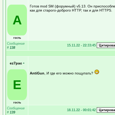
Готов mod SM (форумный) v5.13. Он приспособл
как для старого-доброго HTTP, так и для HTTPS.
A
гость
Сообщение
15.11.22 - 22:33:45
#
138
ez7pac
•
AntiGun
, И где его можно пощупать?
E
гость
Сообщение
18.11.22 - 00:01:42
#
139