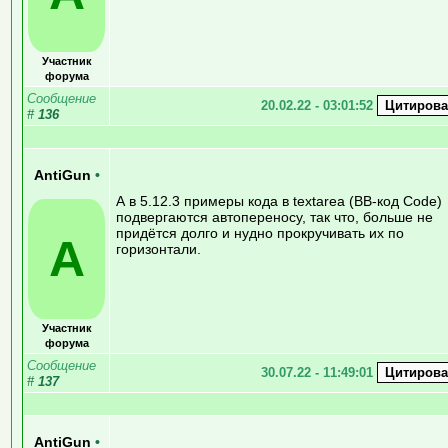
Участник
форума
Сообщение
20.02.22 - 03:01:52
#
136
AntiGun
•
А в 5.12.3 примеры кода в textarea (BB-код Code)
подвергаются автопереносу, так что, больше не
придётся долго и нудно прокручивать их по
A
горизонтали.
Участник
форума
Сообщение
30.07.22 - 11:49:01
#
137
AntiGun
•