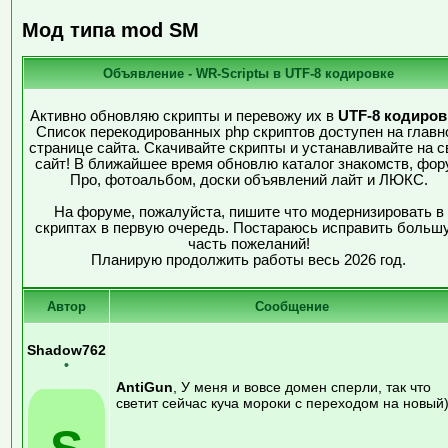
Мод типа mod SM
Объявление - WR-Scriptы в UTF-8 кодировке
Активно обновляю скрипты и перевожу их в
UTF-8 кодиров
Список перекодированных php скриптов доступен на главн
странице сайта. Скачивайте скрипты и устанавливайте на с
сайт! В ближайшее время обновлю каталог знакомств, фор
Про, фотоальбом, доски объявлений лайт и ЛЮКС.
На форуме, пожалуйста, пишите что модернизировать в
скриптах в первую очередь. Постараюсь исправить больш
часть пожеланий!
Планирую продолжить работы весь 2026 год.
Автор
Сообщение
Shadow762
•
AntiGun
, У меня и вовсе домен сперли, так что
светит сейчас куча мороки с переходом на новый)