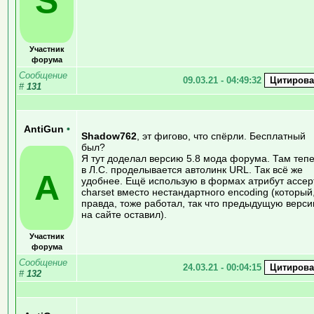
S
Участник
форума
Сообщение
09.03.21 - 04:49:32
#
131
AntiGun
•
Shadow762
, эт фигово, что спёрли. Бесплатный
был?
Я тут доделал версию 5.8 мода форума. Там теп
в Л.С. проделывается автолинк URL. Так всё же
A
удобнее. Ещё использую в формах атрибут accep
charset вместо нестандартного encoding (который
правда, тоже работал, так что предыдущую верс
на сайте оставил).
Участник
форума
Сообщение
24.03.21 - 00:04:15
#
132