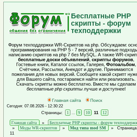
Бесплатные PHP
скрипты - форум
техподдержки
Форум техподдержки WR-Скриптов на php. Обсуждаем: осн
программирования на PHP 5 - 7 версий, различные подходы
написанию скриптов на php 7 без MySQL. А также WR-скрип
бесплатные доски объявлений
,
скрипты форумов
,
Гостевые книги, Каталог ссылок, Галерея,
Фотоальбом
,
Счётчики, Рассылки, Анекдот и другие. Принимаются
пожелания для новых версий. Сообщите какой скрипт нуж
для Вашего сайта, постараемся найти или реализовать.
Скачать скрипты можно бесплатно. Вместе мы сделаем
бесплатные php скрипты
лучше и доступнее!
Главная сайта
Поиск
Сегодня: 07.08.2026 - 12:30:22
Страницы:
1
...
9
10
11
12
Главная сайта
»
Бесплатные PHP скрипты - форум техподдерж
»
Моды WR-скриптов
»
Мод типа mod SM
»
Страница
11