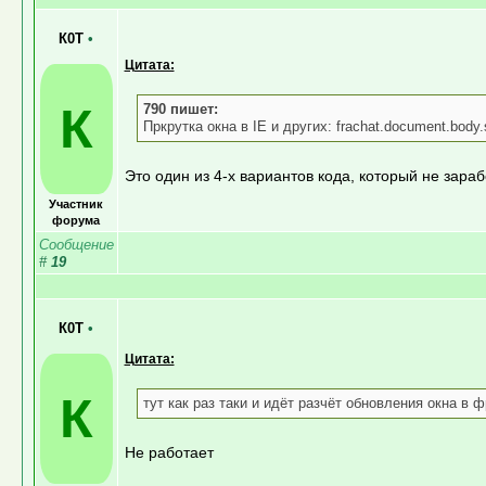
К0Т
•
Цитата:
К
790 пишет:
Пркрутка окна в IE и других: frachat.document.body.
Это один из 4-х вариантов кода, который не зараб
Участник
форума
Сообщение
#
19
К0Т
•
Цитата:
К
тут как раз таки и идёт разчёт обновления окна в 
Не работает