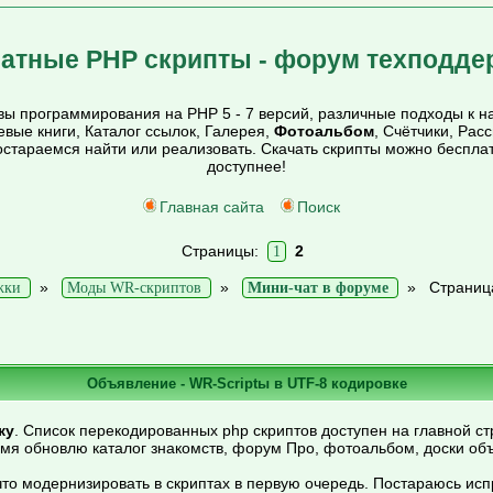
атные PHP скрипты - форум техподде
ы программирования на PHP 5 - 7 версий, различные подходы к на
тевые книги, Каталог ссылок, Галерея,
Фотоальбом
, Счётчики, Рас
постараемся найти или реализовать. Скачать скрипты можно беспл
доступнее!
Главная сайта
Поиск
Страницы:
2
1
»
»
»
Страниц
жки
Моды WR-скриптов
Мини-чат в форуме
Объявление - WR-Scriptы в UTF-8 кодировке
ку
. Список перекодированных php скриптов доступен на главной ст
емя обновлю каталог знакомств, форум Про, фотоальбом, доски об
то модернизировать в скриптах в первую очередь. Постараюсь ис