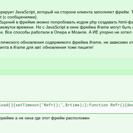
ерирует JavaScript, который на стороне клиента заполняет фрейм. 
at (с сообщениями).
щений в фрейме можно попробовать кодом php создавать html-файл
жуток времени. Но с JavaScript в окне фрейма iframe могут быть
ами. Все способы работали в Опера и Мозиле. А ИЕ упорно не хотел
атического обновления содержимого фрейма iframe, не зависимо от
пта в iframe для авт. обновления тоже пишите!
load(){setTimeout('Refr();',$rtime);};function Refr(){do
в фрейме а не окна где этот фрейм расположен