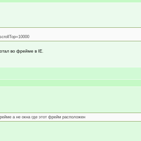
scrollTop=10000
отал во фрейме в IE.
фрейме а не окна где этот фрейм расположен