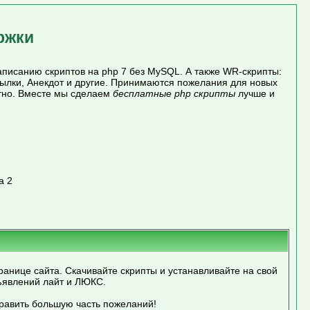
ржки
писанию скриптов на php 7 без MySQL. А также WR-скрипты:
сылки, Анекдот и другие. Принимаются пожелания для новых
атно. Вместе мы сделаем
бесплатные php скрипты
лучше и
а 2
ранице сайта. Скачивайте скрипты и устанавливайте на свой
ъявлений лайт и ЛЮКС.
править большую часть пожеланий!