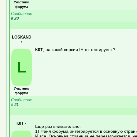
Участник
форума
Сообщение
#
20
LOSKAND
•
К0Т
, на какой версии IE ты тестируеш ?
L
Участник
форума
Сообщение
#
21
К0Т
•
Еще раз внимательно.
1) Файл форума интегрируется в основную страниц
И все. Основная страница не перезагружается, не