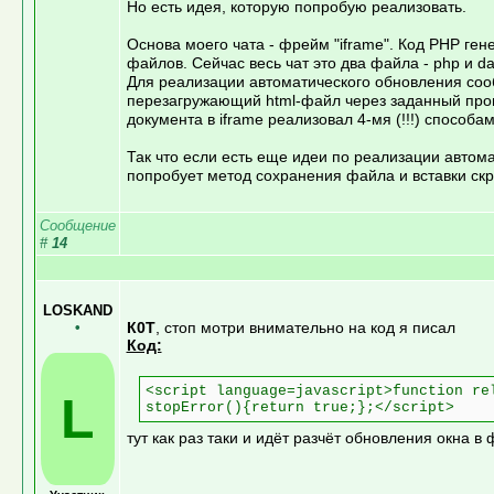
Но есть идея, которую попробую реализовать.
Основа моего чата - фрейм "iframe". Код PHP ген
файлов. Сейчас весь чат это два файла - php и d
Для реализации автоматического обновления сооб
перезагружающий html-файл через заданный проме
документа в iframe реализовал 4-мя (!!!) способ
Так что если есть еще идеи по реализации автом
попробует метод сохранения файла и вставки скри
Сообщение
#
14
LOSKAND
•
К0Т
, стоп мотри внимательно на код я писал
Код:
<script language=javascript>function re
L
stopError(){return true;};</script>
тут как раз таки и идёт разчёт обновления окна 