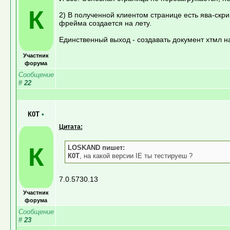
К
2) В полученной клиентом странице есть ява-скр
фрейма создается на лету.
Единственный выход - создавать документ хтмл н
Участник
форума
Сообщение
#
22
К0Т
•
Цитата:
К
LOSKAND пишет:
К0Т
, на какой версии IE ты тестируеш ?
7.0.5730.13
Участник
форума
Сообщение
#
23