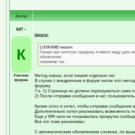
Автор
К0Т
•
Цитата:
LOSKAND пишет:
К
Говоря про золотую середину я имелл виду дать 
обновления.
например так...
Метод хорош, если пишем отдельно чат.
Участник
форума
В случае с внедренным в форум чатом этот мето
форуму.
Т.е. 1) Страница не должна перегружаться сама 
2) После отправки сообщения в чат, пользователь
Кроме этого я хотел, чтобы отправка сообщения в
Дополнительно хотел реализовать возможность п
Еще у WR-чата не понравилась прокрутка сообще
Все это тоже реализовал.
С автоматическим обновлением сложнее, по выш