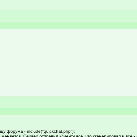
у форума - include("quickchat.php");
 меняется. Сервер отправил клиенту все, что сгенерировал и все -