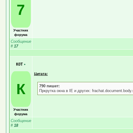
7
Участник
форума
Сообщение
#
17
К0Т
•
Цитата:
К
790 пишет:
Пркрутка окна в IE и других: frachat.document.body.
Участник
форума
Сообщение
#
18