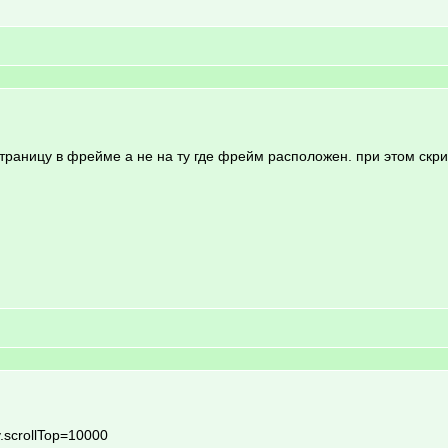
раницу в фрейме а не на ту где фрейм расположен. при этом скрип
y.scrollTop=10000