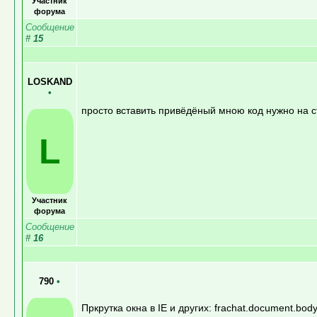
Участник
форума
Сообщение
#
15
LOSKAND
•
просто вставить привёдёный мною код нужно на ст
L
Участник
форума
Сообщение
#
16
790
•
Пркрутка окна в IE и других: frachat.document.bod