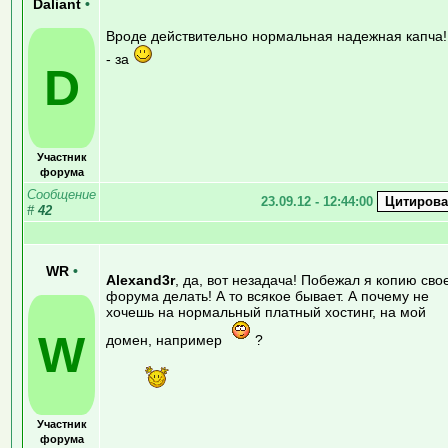
Daliant
•
Вроде действительно нормальная надежная капча!
- за
D
Участник
форума
Сообщение
23.09.12 - 12:44:00
#
42
WR
•
Alexand3r
, да, вот незадача! Побежал я копию сво
форума делать! А то всякое бывает. А почему не
хочешь на нормальный платный хостинг, на мой
W
домен, например
?
Участник
форума