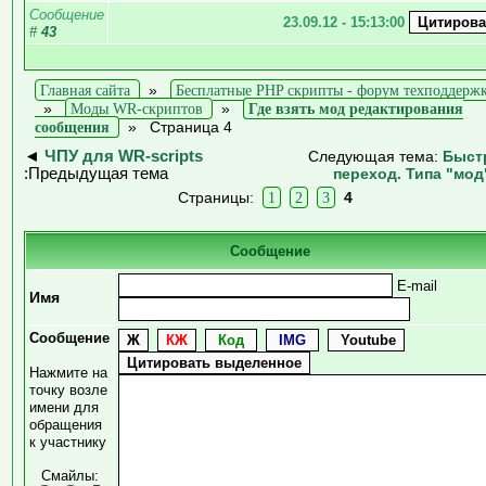
Сообщение
23.09.12 - 15:13:00
#
43
Главная сайта
»
Бесплатные PHP скрипты - форум техподдерж
»
Моды WR-скриптов
»
Где взять мод редактирования
сообщения
»
Страница 4
◄
ЧПУ для WR-scripts
Следующая тема:
Быст
:Предыдущая тема
переход. Типа "мод
Страницы:
1
2
3
4
Сообщение
E-mail
Имя
Сообщение
Нажмите на
точку возле
имени для
обращения
к участнику
Смайлы: