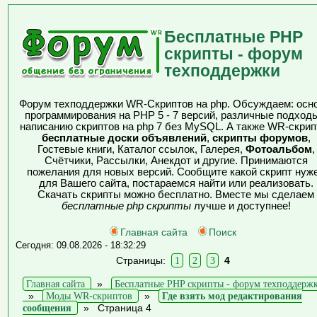
Бесплатные PHP
скрипты - форум
техподдержки
Форум техподдержки WR-Скриптов на php. Обсуждаем: осн
программирования на PHP 5 - 7 версий, различные подходы
написанию скриптов на php 7 без MySQL. А также WR-скрип
бесплатные доски объявлений
,
скрипты форумов
,
Гостевые книги, Каталог ссылок, Галерея,
Фотоальбом
,
Счётчики, Рассылки, Анекдот и другие. Принимаются
пожелания для новых версий. Сообщите какой скрипт нуж
для Вашего сайта, постараемся найти или реализовать.
Скачать скрипты можно бесплатно. Вместе мы сделаем
бесплатные php скрипты
лучше и доступнее!
Главная сайта
Поиск
Сегодня: 09.08.2026 - 18:32:29
Страницы:
1
2
3
4
Главная сайта
»
Бесплатные PHP скрипты - форум техподдерж
»
Моды WR-скриптов
»
Где взять мод редактирования
сообщения
»
Страница 4