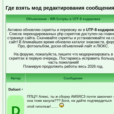
Где взять мод редактирования сообщени
Объявление - WR-Scriptы в UTF-8 кодировке
Активно обновляю скрипты и перевожу их в
UTF-8 кодиров
Список перекодированных php скриптов доступен на главн
странице сайта. Скачивайте скрипты и устанавливайте на с
сайт! В ближайшее время обновлю каталог знакомств, фор
Про, фотоальбом, доски объявлений лайт и ЛЮКС.
На форуме, пожалуйста, пишите что модернизировать в
скриптах в первую очередь. Постараюсь исправить больш
часть пожеланий!
Планирую продолжить работы весь 2026 год.
Автор
Сообщение
Daliant
•
ППЦ!!! Алекс, ты ж сборку AM5RC3 почти закончил 
она тоже канула??? Боги, не дайте подтвердиться
D
этой гипотезе!.......