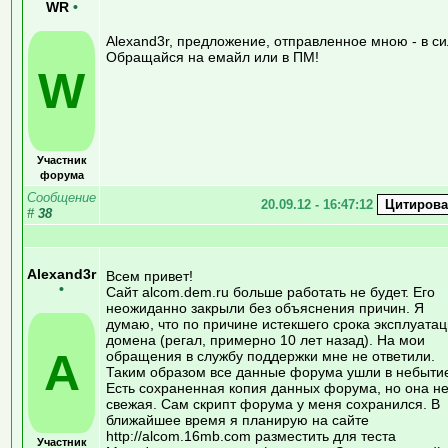
WR
•
Alexand3r, предложение, отправленное мною - в си
Обращайся на емайл или в ПМ!
W
Участник
форума
Сообщение
20.09.12 - 16:47:12
#
38
Alexand3r
Всем привет!
•
Сайт alcom.dem.ru больше работать не будет. Его
неожиданно закрыли без объяснения причин. Я
думаю, что по причине истекшего срока эксплуата
домена (регал, примерно 10 лет назад). На мои
A
обращения в службу поддержки мне не ответили.
Таким образом все данные форума ушли в небыти
Есть сохраненная копия данных форума, но она н
свежая. Сам скрипт форума у меня сохранился. В
ближайшее время я планирую на сайте
http://alcom.16mb.com разместить для теста
Участник