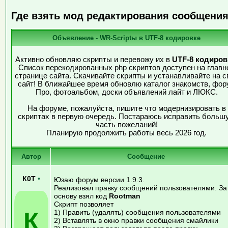
Где взять мод редактирования сообщени
Объявление - WR-Scriptы в UTF-8 кодировке
Активно обновляю скрипты и перевожу их в
UTF-8 кодиров
Список перекодированных php скриптов доступен на главн
странице сайта. Скачивайте скрипты и устанавливайте на с
сайт! В ближайшее время обновлю каталог знакомств, фор
Про, фотоальбом, доски объявлений лайт и ЛЮКС.
На форуме, пожалуйста, пишите что модернизировать в
скриптах в первую очередь. Постараюсь исправить больш
часть пожеланий!
Планирую продолжить работы весь 2026 год.
Автор
Сообщение
К0Т
•
Юзаю форум версии 1.9.3.
Реализовал правку сообщений пользователями. За
основу взял код
Rootman
Скрипт позволяет
К
1) Править (удалять) сообщения пользователями
2) Вставлять в окно правки сообщения смайлики