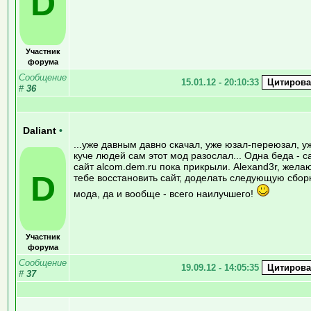
D
Участник
форума
Сообщение
15.01.12 - 20:10:33
#
36
Daliant
•
...уже давным давно скачал, уже юзал-переюзал, у
куче людей сам этот мод разослал... Одна беда - с
сайт alcom.dem.ru пока прикрыли. Alexand3r, жела
D
тебе восстановить сайт, доделать следующую сбор
мода, да и вообще - всего наилучшего!
Участник
форума
Сообщение
19.09.12 - 14:05:35
#
37