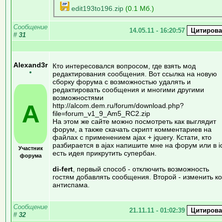
edit193to196.zip
(0.1 Мб.)
Сообщение
14.05.11 - 16:20:57
#
31
Alexand3r
Кто интересовался вопросом, где взять мод
•
редактирования сообщения. Вот ссылка на новую
сборку форума с возможностью удалять и
редактировать сообщения и многими другими
возможностями
A
http://alcom.dem.ru/forum/download.php?
file=forum_v1_9_Am5_RC2.zip
На этом же сайте можно посмотреть как выглядит
форум, а также скачать скрипт комментариев на
файлах с применением ajax + jquery. Кстати, кто
разбирается в ajax напишите мне на форум или в i
Участник
есть идея прикрутить супербан.
форума
di-fert
, первый способ - отключить возможность
гостям добавлять сообщения. Второй - изменить к
антиспама.
Сообщение
21.11.11 - 01:02:39
#
32