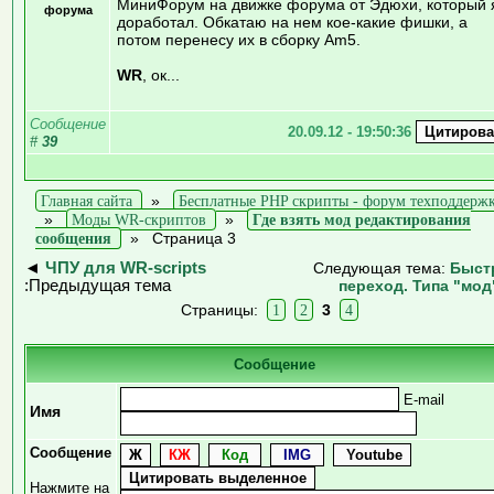
МиниФорум на движке форума от Эдюхи, который 
форума
доработал. Обкатаю на нем кое-какие фишки, а
потом перенесу их в сборку Am5.
WR
, ок...
Сообщение
20.09.12 - 19:50:36
#
39
Главная сайта
»
Бесплатные PHP скрипты - форум техподдерж
»
Моды WR-скриптов
»
Где взять мод редактирования
сообщения
»
Страница 3
◄
ЧПУ для WR-scripts
Следующая тема:
Быст
:Предыдущая тема
переход. Типа "мод
Страницы:
1
2
3
4
Сообщение
E-mail
Имя
Сообщение
Нажмите на