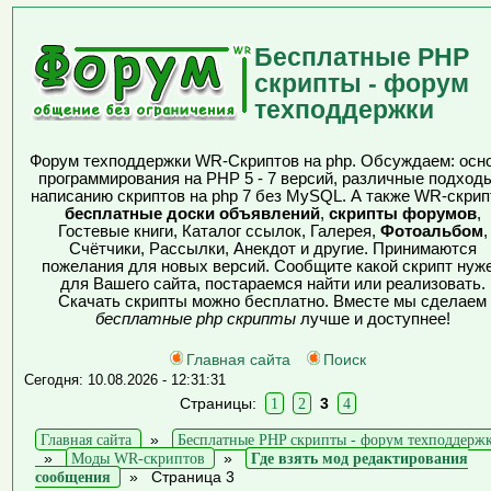
Бесплатные PHP
скрипты - форум
техподдержки
Форум техподдержки WR-Скриптов на php. Обсуждаем: осн
программирования на PHP 5 - 7 версий, различные подходы
написанию скриптов на php 7 без MySQL. А также WR-скрип
бесплатные доски объявлений
,
скрипты форумов
,
Гостевые книги, Каталог ссылок, Галерея,
Фотоальбом
,
Счётчики, Рассылки, Анекдот и другие. Принимаются
пожелания для новых версий. Сообщите какой скрипт нуж
для Вашего сайта, постараемся найти или реализовать.
Скачать скрипты можно бесплатно. Вместе мы сделаем
бесплатные php скрипты
лучше и доступнее!
Главная сайта
Поиск
Сегодня: 10.08.2026 - 12:31:31
Страницы:
1
2
3
4
Главная сайта
»
Бесплатные PHP скрипты - форум техподдерж
»
Моды WR-скриптов
»
Где взять мод редактирования
сообщения
»
Страница 3