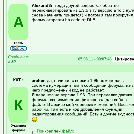
Alexand3r
, тогда другой вопрос как обратно
переконвертировать из 1.9.5 в ту версию а то с нул
снова начинать придется( и потом я там прикрутил
A
форму отправки bb code от DLE
гость
Сообщение
05.03.11 - 00:07:46
#
30
К0Т
•
archer
, да, начиная с версии 1.95 поменялась
система нумерации тем и сообщений форума, из-з
чего предложенный код не работает.
Я перешел на версию 1.96. При переделке движка
К
форума, все изменения фиксировал для себя в
файле. В архиве мой черновик изменений. Весь ко
рабочий. Там есть и код добавления функции
редактирования сообщений. Есть и другие вкусност
Участник
форума
Прикреплён файл: