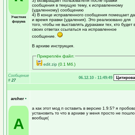
3) Возвращает пользователя после правки
сообщения в текущую тему, к исправленному
(удаленному) сообщению
4) В конце исправленного сообщения помещает да
Участник
и время правки (удаления). Это реализовано для
форума
того, чтобы не выставлять дураками тех, кто будет 
своих ответах ссылаться на исправленное
сообщение.
В архиве инструкция.
Прикреплён файл:
edit.zip
(0.1 Мб.)
Сообщение
06.12.10 - 11:49:49
#
27
archer
•
а как этот мод п оставить в версию 1.9.5? я пробов
установить то что в архиве у меня просто не пошло
A
вообще(