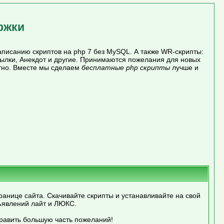
ржки
писанию скриптов на php 7 без MySQL. А также WR-скрипты:
сылки, Анекдот и другие. Принимаются пожелания для новых
атно. Вместе мы сделаем
бесплатные php скрипты
лучше и
ранице сайта. Скачивайте скрипты и устанавливайте на свой
ъявлений лайт и ЛЮКС.
править большую часть пожеланий!