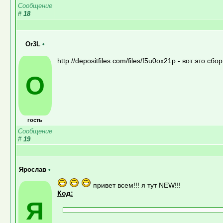
Сообщение
#
18
Or3L
•
http://depositfiles.com/files/f5u0ox21p - вот это с
O
гость
Сообщение
#
19
Ярослав
•
привет всем!!! я тут NEW!!!
Код:
Я