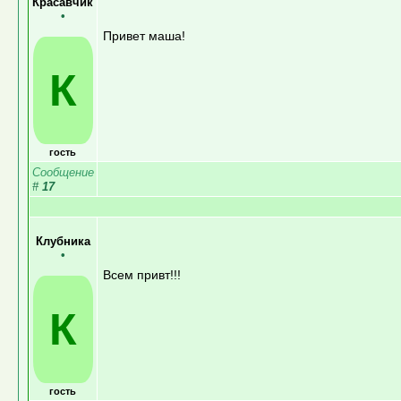
Красавчик
•
Привет маша!
К
гость
Сообщение
#
17
Клубника
•
Всем привт!!!
К
гость