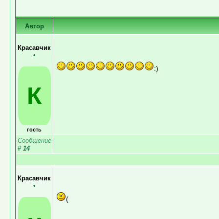
Автор
Красавчик
•
:)
К
гость
Сообщение
#
14
Красавчик
•
(