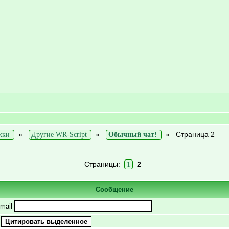
»
»
»
Страница 2
жки
Другие WR-Script
Обычный чат!
Страницы:
2
1
Сообщение
mail