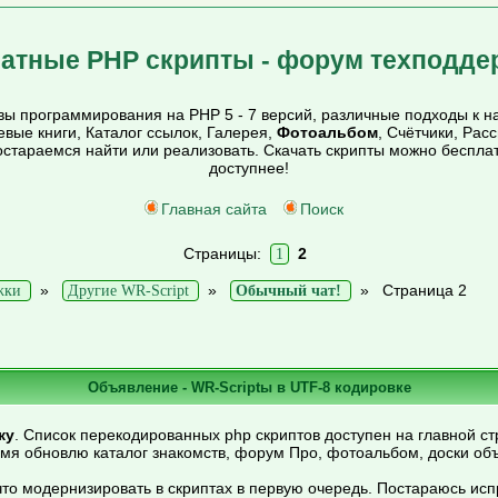
атные PHP скрипты - форум техподде
ы программирования на PHP 5 - 7 версий, различные подходы к на
тевые книги, Каталог ссылок, Галерея,
Фотоальбом
, Счётчики, Рас
постараемся найти или реализовать. Скачать скрипты можно беспл
доступнее!
Главная сайта
Поиск
Страницы:
2
1
»
»
»
Страница 2
жки
Другие WR-Script
Обычный чат!
Объявление - WR-Scriptы в UTF-8 кодировке
ку
. Список перекодированных php скриптов доступен на главной ст
емя обновлю каталог знакомств, форум Про, фотоальбом, доски об
то модернизировать в скриптах в первую очередь. Постараюсь ис