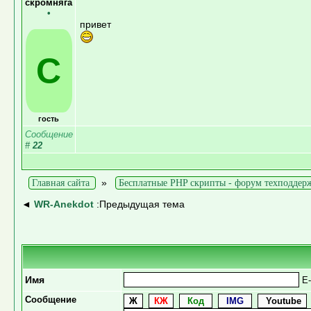
скромняга
•
привет
С
гость
Сообщение
#
22
»
Главная сайта
Бесплатные PHP скрипты - форум техподдер
◄
WR-Anekdot
:Предыдущая тема
Имя
E-
Сообщение