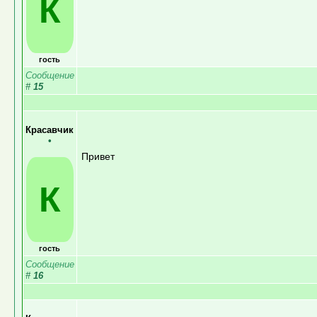
К
гость
Сообщение
#
15
Красавчик
•
Привет
К
гость
Сообщение
#
16