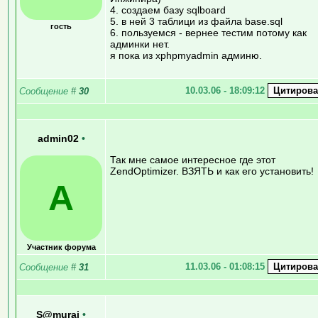
4. создаем базу sqlboard
5. в ней 3 таблици из файла base.sql
гость
6. пользуемся - вернее тестим потому как
админки нет.
я пока из xphpmyadmin админю.
10.03.06 - 18:09:12
Сообщение
#
30
admin02
•
Так мне самое интересное где этот
ZendOptimizer. ВЗЯТЬ и как его установить!
A
Участник форума
11.03.06 - 01:08:15
Сообщение
#
31
S@murai
•