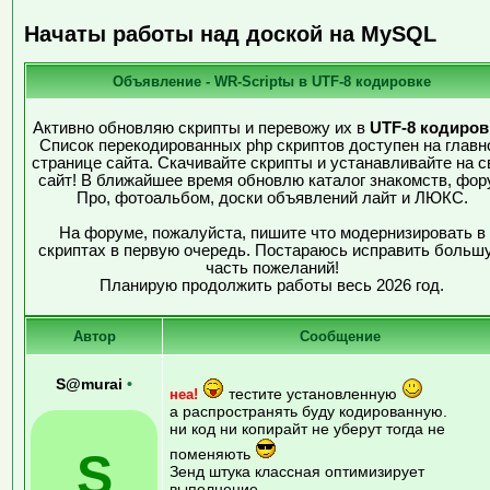
Начаты работы над доской на MySQL
Объявление - WR-Scriptы в UTF-8 кодировке
Активно обновляю скрипты и перевожу их в
UTF-8 кодиров
Список перекодированных php скриптов доступен на главн
странице сайта. Скачивайте скрипты и устанавливайте на с
сайт! В ближайшее время обновлю каталог знакомств, фор
Про, фотоальбом, доски объявлений лайт и ЛЮКС.
На форуме, пожалуйста, пишите что модернизировать в
скриптах в первую очередь. Постараюсь исправить больш
часть пожеланий!
Планирую продолжить работы весь 2026 год.
Автор
Сообщение
S@murai
•
тестите установленную
неа!
а распространять буду кодированную.
ни код ни копирайт не уберут тогда не
S
поменяють
Зенд штука классная оптимизирует
выполнение