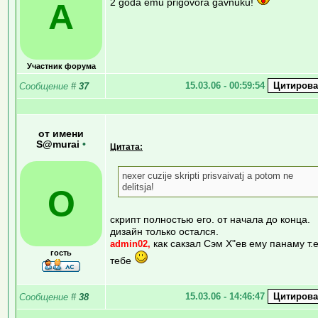
2 goda emu prigovora gavnuku!
A
Участник форума
15.03.06 - 00:59:54
Сообщение
#
37
от имени
S@murai
•
Цитата:
nexer cuzije skripti prisvaivatj a potom ne
delitsja!
О
скрипт полностью его. от начала до конца.
дизайн только остался.
как сакзал Сэм Х"ев ему панаму т.е
admin02
,
гость
тебе
15.03.06 - 14:46:47
Сообщение
#
38