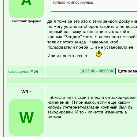
только компосируешь.
да я тоже за это ато с этим зендом доску ни
Участник форума
не могу установить! бред какойто а не доска
первый раз вижу такие скрипты с какойто
хренью "Зендом" этим. я досих пор не вруб
толк от этого зенда. Наверное чтоб
пользователи поеба.... и не установили её!
Или я просто лох, а......
14.03.06 - 00:08:06
Сообщение
#
34
WR
•
Гибкости нет в скрипте если он закодирован
изменений. Я понимаю, если ещё какой-
нибудь Интернет-магазин крупный был бы
W
закодирован. И то - хочется изменить а
нельзя.