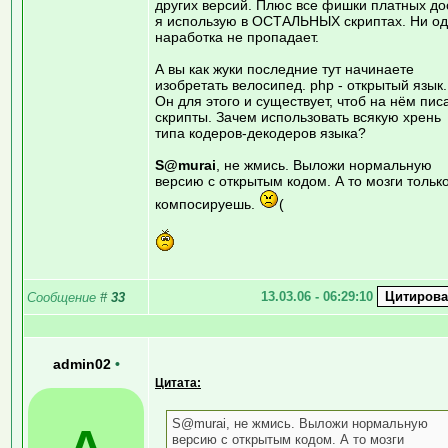
других версий. Плюс все фишки платных до
я использую в ОСТАЛЬНЫХ скриптах. Ни о
наработка не пропадает.
А вы как жуки последние тут начинаете
изобретать велосипед. php - открытый язык.
Он для этого и существует, чтоб на нём пис
скрипты. Зачем использовать всякую хрень
типа кодеров-декодеров языка?
S@murai
, не жмись. Выложи нормальную
версию с открытым кодом. А то мозги тольк
компосируешь.
(
13.03.06 - 06:29:10
Сообщение
#
33
admin02
•
Цитата:
S@murai, не жмись. Выложи нормальную
A
версию с открытым кодом. А то мозги