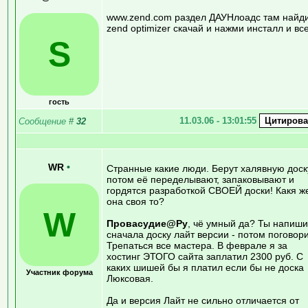
www.zend.com раздел ДАУНлоадс там найд
zend optimizer скачай и нажми инсталл и все
S
гость
11.03.06 - 13:01:55
Сообщение
#
32
WR
•
Странные какие люди. Берут халявную доск
потом её переделывают, запаковывают и
гордятся разработкой СВОЕЙ доски! Какя ж
она своя то?
W
Провасудие@Ру
, чё умный да? Ты напиши
сначала доску лайт версии - потом поговор
Трепаться все мастера. В феврале я за
хостинг ЭТОГО сайта заплатил 2300 руб. С
каких шишей бы я платил если бы не доска
Участник форума
Люксовая.
Да и версия Лайт не сильно отличается от