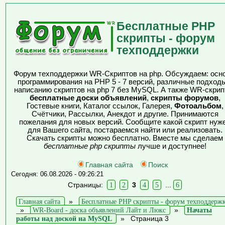
Бесплатные PHP
скрипты - форум
техподдержки
Форум техподдержки WR-Скриптов на php. Обсуждаем: осн
программирования на PHP 5 - 7 версий, различные подходы
написанию скриптов на php 7 без MySQL. А также WR-скрип
бесплатные доски объявлений
,
скрипты форумов
,
Гостевые книги, Каталог ссылок, Галерея,
Фотоальбом
,
Счётчики, Рассылки, Анекдот и другие. Принимаются
пожелания для новых версий. Сообщите какой скрипт нуж
для Вашего сайта, постараемся найти или реализовать.
Скачать скрипты можно бесплатно. Вместе мы сделаем
бесплатные php скрипты
лучше и доступнее!
Главная сайта
Поиск
Сегодня: 06.08.2026 - 09:26:21
Страницы:
1
2
3
4
5
...
6
Главная сайта
»
Бесплатные PHP скрипты - форум техподдерж
»
WR-Board - доска объявлений Лайт и Люкс
»
Начаты
работы над доской на MySQL
»
Страница 3