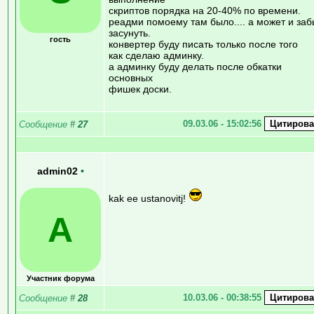
скриптов порядка на 20-40% по времени.
реадми помоему там было.... а может и за
засунуть.
гость
конвертер буду писать только после того
как сделаю админку.
а админку буду делать после обкатки
основных
фишек доски.
09.03.06 - 15:02:56
Сообщение
#
27
admin02
•
kak ee ustanovitj!
A
Участник форума
10.03.06 - 00:38:55
Сообщение
#
28