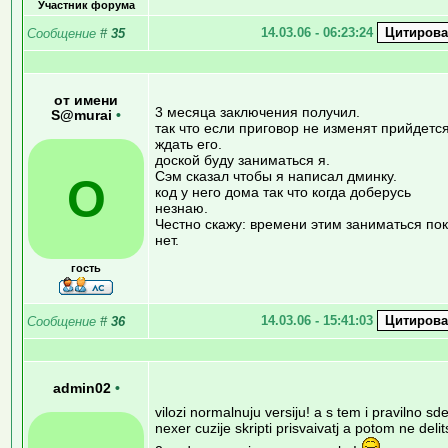
Участник форума
14.03.06 - 06:23:24
Сообщение
#
35
от имени
3 месяца заключения получил.
S@murai
•
так что если приговор не изменят прийдетс
ждать его.
доской буду заниматься я.
Сэм сказал чтобы я написал дминку.
О
код у него дома так что когда доберусь
незнаю.
Честно скажу: времени этим заниматься по
нет.
гость
14.03.06 - 15:41:03
Сообщение
#
36
admin02
•
vilozi normalnuju versiju! a s tem i pravilno sde
nexer cuzije skripti prisvaivatj a potom ne delit