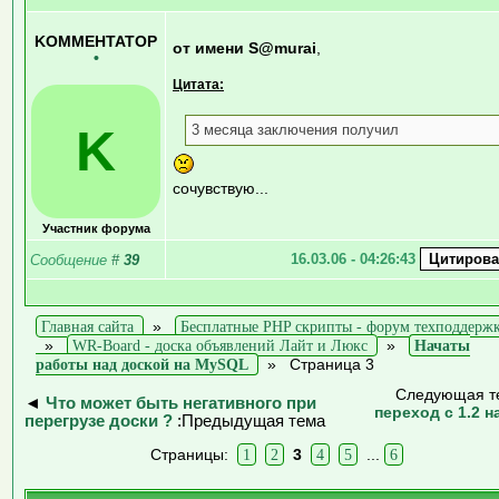
KOMMEHTATOP
от имени S@murai
,
•
Цитата:
K
3 месяца заключения получил
сочувствую...
Участник форума
16.03.06 - 04:26:43
Сообщение
#
39
Главная сайта
»
Бесплатные PHP скрипты - форум техподдерж
»
WR-Board - доска объявлений Лайт и Люкс
»
Начаты
работы над доской на MySQL
»
Страница 3
Следующая т
◄
Что может быть негативного при
переход с 1.2 на
перегрузе доски ?
:Предыдущая тема
Страницы:
1
2
3
4
5
...
6