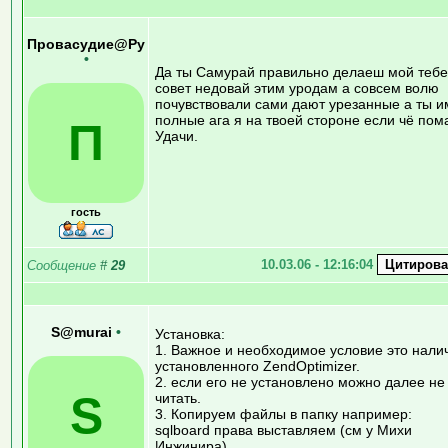
Провасудие@Ру
•
Да ты Самурай правильно делаеш мой тебе
совет недовай этим уродам а совсем волю
почувствовали сами дают урезанные а ты и
полные ага я на твоей стороне если чё пома
П
Удачи.
гость
10.03.06 - 12:16:04
Сообщение
#
29
S@murai
•
Установка:
1. Важное и необходимое условие это нали
установленного ZendOptimizer.
2. если его не установлено можно далее не
S
читать.
3. Копируем файлы в папку например:
sqlboard права выставляем (см у Михи
Инжинира)