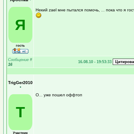
Некий zael мне пытался помочь, ... пока что я гос
Я
гость
Сообщение
#
16.08.10 - 19:53:33
16
TrigGer2010
•
О... уже пошел оффтоп
T
Участник