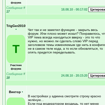
форума
Сообщение
#
18.08.10 - 00:17:02
17
TrigGer2010
•
Чет так и не заметил функцию - закрыть весь
форум. Или плохо может искал? Понравилось, чт
VIP тема всегда находиться вверху - это то что
нужно, но можно ли сделать слово VIP перед
T
заголовком темы изменяемым где нить в конфиге
не в самом теле кода, а то если обновляться, то
опять придется переделывать.
Участник
форума
Сообщение
#
24.08.10 - 20:15:20
18
Виктор
•
В настройках у админа смотрите строку красно
зелёную...
Если под модератором входишь, то нет меню