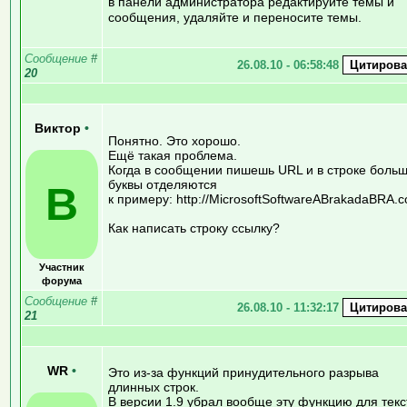
в панели администратора редактируйте темы и
сообщения, удаляйте и переносите темы.
Сообщение
#
26.08.10 - 06:58:48
20
Виктор
•
Понятно. Это хорошо.
Ещё такая проблема.
Когда в сообщении пишешь URL и в строке боль
буквы отделяются
В
к примеру: http://MicrosoftSoftwareABrakadaBRA.
Как написать строку ссылку?
Участник
форума
Сообщение
#
26.08.10 - 11:32:17
21
WR
•
Это из-за функций принудительного разрыва
длинных строк.
В версии 1.9 убрал вообще эту функцию для текс