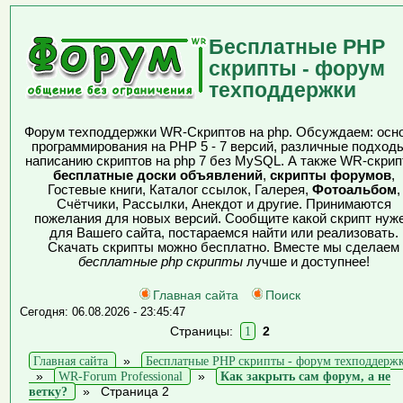
Бесплатные PHP
скрипты - форум
техподдержки
Форум техподдержки WR-Скриптов на php. Обсуждаем: осн
программирования на PHP 5 - 7 версий, различные подходы
написанию скриптов на php 7 без MySQL. А также WR-скрип
бесплатные доски объявлений
,
скрипты форумов
,
Гостевые книги, Каталог ссылок, Галерея,
Фотоальбом
,
Счётчики, Рассылки, Анекдот и другие. Принимаются
пожелания для новых версий. Сообщите какой скрипт нуж
для Вашего сайта, постараемся найти или реализовать.
Скачать скрипты можно бесплатно. Вместе мы сделаем
бесплатные php скрипты
лучше и доступнее!
Главная сайта
Поиск
Сегодня: 06.08.2026 - 23:45:47
Страницы:
1
2
Главная сайта
»
Бесплатные PHP скрипты - форум техподдерж
»
WR-Forum Professional
»
Как закрыть сам форум, а не
ветку?
»
Страница 2