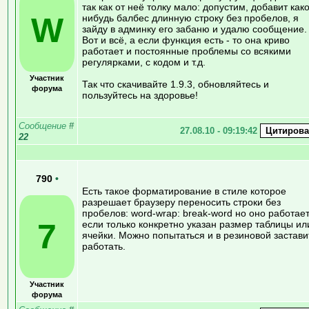
так как от неё толку мало: допустим, добавит как
W
нибудь балбес длинную строку без пробелов, я
зайду в админку его забаню и удалю сообщение.
Вот и всё, а если функция есть - то она криво
работает и постоянные проблемы со всякими
регулярками, с кодом и т.д.
Участник
Так что скачивайте 1.9.3, обновляйтесь и
форума
пользуйтесь на здоровье!
Сообщение
#
27.08.10 - 09:19:42
22
790
•
Есть такое форматирование в стиле которое
разрешает браузеру переносить строки без
пробелов: word-wrap: break-word но оно работае
7
если только конкретно указан размер таблицы ил
ячейки. Можно попытаться и в резиновой застави
работать.
Участник
форума