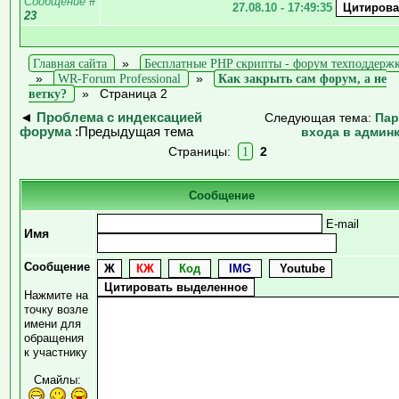
Сообщение
#
27.08.10 - 17:49:35
23
Главная сайта
»
Бесплатные PHP скрипты - форум техподдерж
»
WR-Forum Professional
»
Как закрыть сам форум, а не
ветку?
»
Страница 2
◄
Проблема с индексацией
Следующая тема:
Пар
форума
:Предыдущая тема
входа в админ
Страницы:
1
2
Сообщение
E-mail
Имя
Сообщение
Нажмите на
точку возле
имени для
обращения
к участнику
Смайлы: