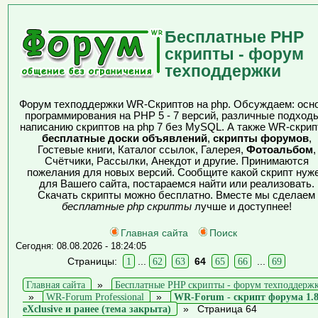
Бесплатные PHP
скрипты - форум
техподдержки
Форум техподдержки WR-Скриптов на php. Обсуждаем: осн
программирования на PHP 5 - 7 версий, различные подходы
написанию скриптов на php 7 без MySQL. А также WR-скрип
бесплатные доски объявлений
,
скрипты форумов
,
Гостевые книги, Каталог ссылок, Галерея,
Фотоальбом
,
Счётчики, Рассылки, Анекдот и другие. Принимаются
пожелания для новых версий. Сообщите какой скрипт нуж
для Вашего сайта, постараемся найти или реализовать.
Скачать скрипты можно бесплатно. Вместе мы сделаем
бесплатные php скрипты
лучше и доступнее!
Главная сайта
Поиск
Сегодня: 08.08.2026 - 18:24:05
Страницы:
1
...
62
63
64
65
66
...
69
Главная сайта
»
Бесплатные PHP скрипты - форум техподдерж
»
WR-Forum Professional
»
WR-Forum - скрипт форума 1.
eXclusive и ранее (тема закрыта)
»
Страница 64