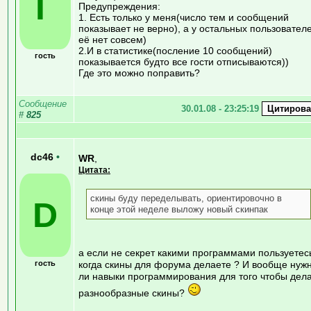
Г
Предупреждения:
1. Есть только у меня(число тем и сообщений
показывает не верно), а у остальных пользовател
её нет совсем)
2.И в статистике(посление 10 сообщений)
гость
показывается будто все гости отписываются))
Где это можно поправить?
Сообщение
30.01.08 - 23:25:19
#
825
dc46
•
WR
,
Цитата:
скины буду переделывать, ориентировочно в
D
конце этой неделе выложу новый скинпак
а если не секрет какими программами пользуетес
гость
когда скины для форума делаете ? И вообще нуж
ли навыки программирования для того чтобы дел
разнообразные скины?