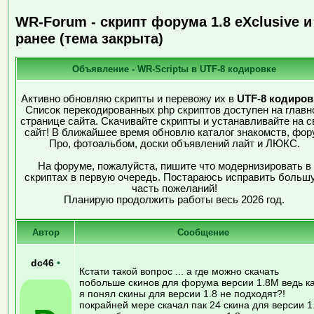
WR-Forum - скрипт форума 1.8 eXclusive и
ранее (тема закрыта)
Объявление - WR-Scriptы в UTF-8 кодировке
Активно обновляю скрипты и перевожу их в
UTF-8 кодиров
Список перекодированных php скриптов доступен на главн
странице сайта. Скачивайте скрипты и устанавливайте на с
сайт! В ближайшее время обновлю каталог знакомств, фор
Про, фотоальбом, доски объявлений лайт и ЛЮКС.
На форуме, пожалуйста, пишите что модернизировать в
скриптах в первую очередь. Постараюсь исправить больш
часть пожеланий!
Планирую продолжить работы весь 2026 год.
Автор
Сообщение
dc46
•
Кстати такой вопрос ... а где можно скачать
побольше скинов для форума версии 1.8М ведь к
я понял скины для версии 1.8 не подходят?!
покрайней мере скачал пак 24 скина для версии 1