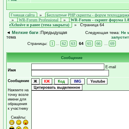
Главная сайта
»
Бесплатные PHP скрипты - форум техподдерж
»
WR-Forum Professional
»
WR-Forum - скрипт форума 1.
eXclusive и ранее (тема закрыта)
»
Страница 64
◄
Мелкие баги
:Предыдущая
Следующая тема:
Не 
тема
запусти
Страницы:
1
...
62
63
64
65
66
...
69
Сообщение
E-mail
Имя
Сообщение
Нажмите на
точку возле
имени для
обращения
к участнику
Смайлы: