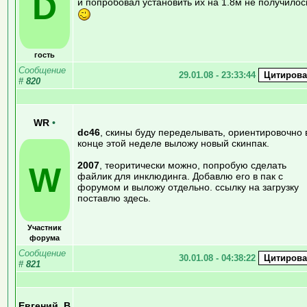
D
и попробовал установить их на 1.8м не получилос
гость
Сообщение
29.01.08 - 23:33:44
#
820
WR
•
dc46
, скины буду переделывать, ориентировочно 
конце этой неделе выложу новый скинпак.
2007
, теоритически можно, попробую сделать
W
файлик для инклюдинга. Добавлю его в пак с
форумом и выложу отдельно. ссылку на загрузку
поставлю здесь.
Участник
форума
Сообщение
30.01.08 - 04:38:22
#
821
Евгений_В