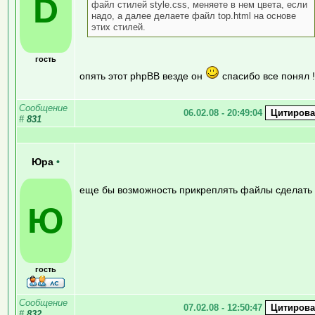
D
файл стилей style.css, меняете в нем цвета, если
надо, а далее делаете файл top.html на основе
этих стилей.
гость
опять этот phpBB везде он
спасибо все понял !
Сообщение
06.02.08 - 20:49:04
#
831
Юра
•
еще бы возможность прикреплять файлы сделать 
Ю
гость
Сообщение
07.02.08 - 12:50:47
#
832