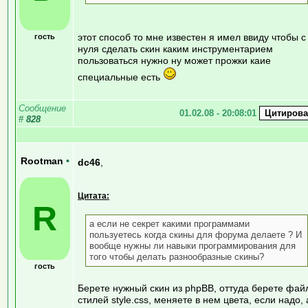
этот способ то мне известен я имел ввиду чтобы с
гость
нуля сделать скин каким инструментарием
пользоваться нужно ну может прожки каие
специальные есть
Сообщение
01.02.08 - 20:08:01
#
828
Rootman
•
dc46
,
Цитата:
R
а если не секрет какими программами
пользуетесь когда скины для форума делаете ? И
вообще нужны ли навыки программирования для
того чтобы делать разнообразные скины?
гость
Берете нужный скин из phpBB, оттуда берете фай
стилей style.css, меняете в нем цвета, если надо, 