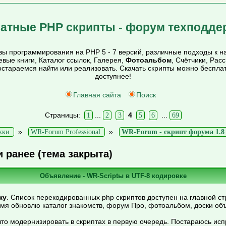
атные PHP скрипты - форум техподде
ы программирования на PHP 5 - 7 версий, различные подходы к на
тевые книги, Каталог ссылок, Галерея,
Фотоальбом
, Счётчики, Рас
постараемся найти или реализовать. Скачать скрипты можно беспл
доступнее!
Главная сайта
Поиск
Страницы:
...
4
...
1
2
3
5
6
69
»
»
жки
WR-Forum Professional
WR-Forum - скрипт форума 1.8 e
и ранее (тема закрыта)
Объявление - WR-Scriptы в UTF-8 кодировке
ку
. Список перекодированных php скриптов доступен на главной ст
емя обновлю каталог знакомств, форум Про, фотоальбом, доски об
то модернизировать в скриптах в первую очередь. Постараюсь ис