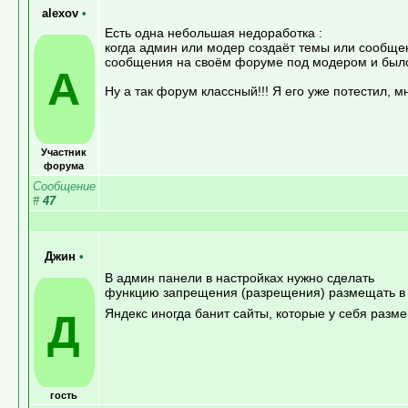
alexov
•
Есть одна небольшая недоработка :
когда админ или модер создаёт темы или сообщен
сообщения на своём форуме под модером и было 
A
Ну а так форум классный!!! Я его уже потестил, м
Участник
форума
Сообщение
#
47
Джин
•
В админ панели в настройках нужно сделать
функцию запрещения (разрещения) размещать в тек
Яндекс иногда банит сайты, которые у себя разме
Д
гость