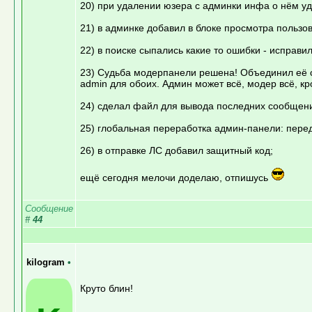
20) при удалении юзера с админки инфа о нём уда
21) в админке добавил в блоке просмотра пользо
22) в поиске сыпались какие то ошибки - исправил
23) Судьба модерпанели решена! Объединил её с
admin для обоих. Админ может всё, модер всё, 
24) сделал файл для вывода последних сообщений
25) глобальная переработка админ-панели: пере
26) в отправке ЛС добавил защитный код;
ещё сегодня мелочи доделаю, отпишусь
Сообщение
#
44
kilogram
•
Круто блин!