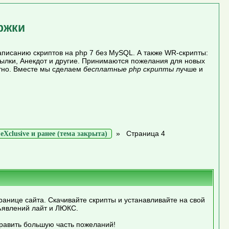
ржки
писанию скриптов на php 7 без MySQL. А также WR-скрипты:
сылки, Анекдот и другие. Принимаются пожелания для новых
атно. Вместе мы сделаем
бесплатные php скрипты
лучше и
»
Страница 4
Xclusive и ранее (тема закрыта)
ранице сайта. Скачивайте скрипты и устанавливайте на свой
ъявлений лайт и ЛЮКС.
править большую часть пожеланий!