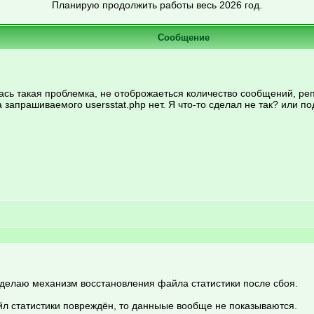
Планирую продолжить работы весь 2026 год.
Сообщение
илась такая проблемка, не отоброжаеться количество сообщений, р
а запрашиваемого usersstat.php нет. Я что-то сделал не так? или по
с делаю механизм восстановления файла статистики после сбоя.
айл статистики повреждён, то данныые вообще не показываются.