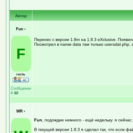
Автор
Fun
•
Перенес с версии 1.8m на 1.8.3 eXclusive. Появ
Посмотрел в папке data там только usersdat.php, 
F
гость
Сообщение
#
40
WR
•
Fun
, подождие немного - ещё недельку. я сейча
В текущей версии 1.8.3 я сделал так, что если ф