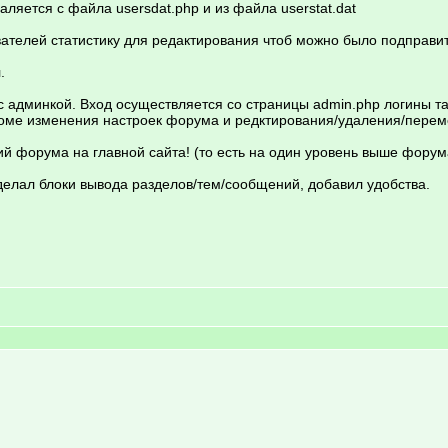
ляется с файла usersdat.php и из файла userstat.dat
вателей статистику для редактирования чтоб можно было подправит
.
 админкой. Вход осуществляется со страницы admin.php логины та
кроме изменения настроек форума и редктирования/удаления/пере
 форума на главной сайта! (то есть на один уровень выше форума
делал блоки вывода разделов/тем/сообщений, добавил удобства.