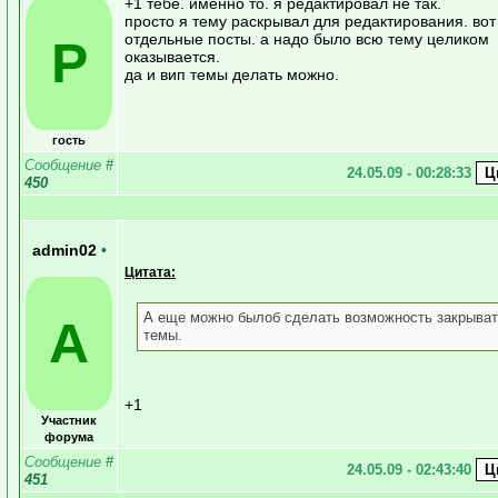
+1 тебе. именно то. я редактировал не так.
просто я тему раскрывал для редактирования. вот
отдельные посты. а надо было всю тему целиком
Р
оказывается.
да и вип темы делать можно.
гость
Сообщение
#
24.05.09 - 00:28:33
450
admin02
•
Цитата:
А еще можно былоб сделать возможность закрыва
A
темы.
+1
Участник
форума
Сообщение
#
24.05.09 - 02:43:40
451