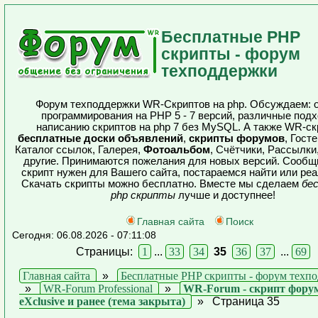
Бесплатные PHP
скрипты - форум
техподдержки
Форум техподдержки WR-Скриптов на php. Обсуждаем: 
программирования на PHP 5 - 7 версий, различные подх
написанию скриптов на php 7 без MySQL. А также WR-ск
бесплатные доски объявлений
,
скрипты форумов
, Гост
Каталог ссылок, Галерея,
Фотоальбом
, Счётчики, Рассылки
другие. Принимаются пожелания для новых версий. Сообщ
скрипт нужен для Вашего сайта, постараемся найти или реа
Скачать скрипты можно бесплатно. Вместе мы сделаем
бе
php скрипты
лучше и доступнее!
Главная сайта
Поиск
Сегодня: 06.08.2026 - 07:11:08
Страницы:
1
...
33
34
35
36
37
...
69
Главная сайта
»
Бесплатные PHP скрипты - форум техп
»
WR-Forum Professional
»
WR-Forum - скрипт форум
eXclusive и ранее (тема закрыта)
»
Страница 35