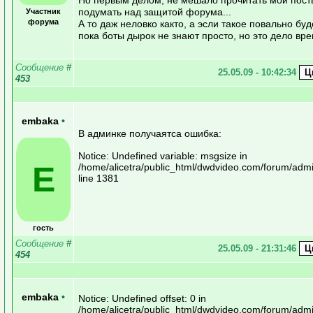
подумать над защитой форума...
Участник
форума
А то даж неловко както, а эсли такое повально буде
пока боты дырок не знают просто, но это дело вр
Сообщение
#
25.05.09 - 10:42:34
453
embaka
•
В админке получаятса ошибка:
Notice: Undefined variable: msgsize in
E
/home/alicetra/public_html/dwdvideo.com/forum/adm
line 1381
гость
Сообщение
#
25.05.09 - 21:31:46
454
embaka
•
Notice: Undefined offset: 0 in
/home/alicetra/public_html/dwdvideo.com/forum/adm