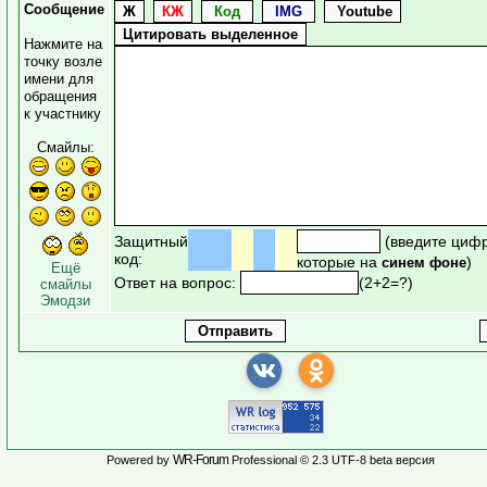
Сообщение
Нажмите на
точку возле
имени для
обращения
к участнику
Смайлы:
Защитный
(введите циф
код:
которые на
)
синем фоне
Ещё
Ответ на вопрос:
(2+2=?)
смайлы
Эмодзи
WR-Forum
Powered by
Professional © 2.3 UTF-8 beta версия