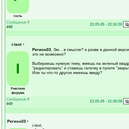
гость
Сообщение
#
22.05.09 - 22:10:30
448
i-text
•
Регион33
, Эм... в смысле? а разве в данной вер
это не возможно?
I
Выбираешь нужную тему, жмешь на зеленый квад
"редактировать" и ставишь галочку в пункте "закры
Или ты что-то другое имеешь ввиду?
Участник
форума
Сообщение
#
23.05.09 - 21:50:58
449
Регион33
•
i-text,