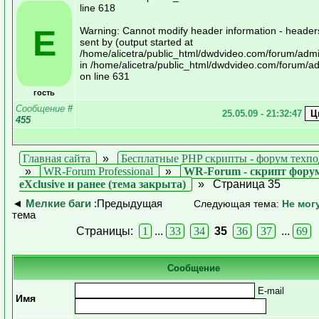
line 618
E
Warning: Cannot modify header information - header
sent by (output started at
/home/alicetra/public_html/dwdvideo.com/forum/adm
in /home/alicetra/public_html/dwdvideo.com/forum/a
on line 631
гость
Сообщение
#
25.05.09 - 21:32:47
455
Главная сайта
»
Бесплатные PHP скрипты - форум техп
»
WR-Forum Professional
»
WR-Forum - скрипт форум
eXclusive и ранее (тема закрыта)
»
Страница 35
◄
Мелкие баги
:Предыдущая
Следующая тема:
Не мог
тема
Страницы:
1
...
33
34
35
36
37
...
69
Сообщение
E-mail
Имя