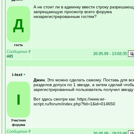
А не стоит ли в админку ввести строку разрешаю
запрещающую просмотр всего форума
незарегистрированным гостям?
Д
гость
Сообщение
#
20.05.09 - 13:02:35
445
i-text
•
Джин
, Это можно сделать самому. Поставь для вс
разделов допуск по 1 звезде, а затем сделай что
зарегистрированный пользователь получил звезду
I
Вот здесь смотри как: https://www.wr-
script.ru/forum/index.php?fid=1&id=014650
Участник
форума
Сообщение
#
20.05.09 - 18:52:48