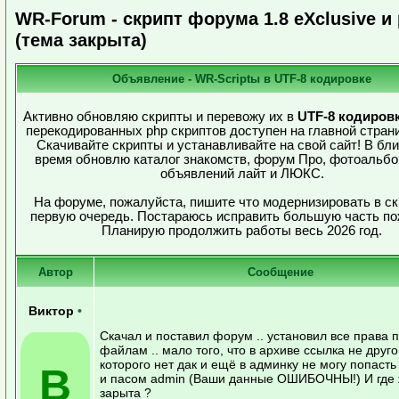
WR-Forum - скрипт форума 1.8 eXclusive и
(тема закрыта)
Объявление - WR-Scriptы в UTF-8 кодировке
Активно обновляю скрипты и перевожу их в
UTF-8 кодиров
перекодированных php скриптов доступен на главной страни
Скачивайте скрипты и устанавливайте на свой сайт! В б
время обновлю каталог знакомств, форум Про, фотоальбо
объявлений лайт и ЛЮКС.
На форуме, пожалуйста, пишите что модернизировать в ск
первую очередь. Постараюсь исправить большую часть по
Планирую продолжить работы весь 2026 год.
Автор
Сообщение
Виктор
•
Скачал и поставил форум .. установил все права 
файлам .. мало того, что в архиве ссылка не друго
которого нет дак и ещё в админку не могу попасть
В
и пасом admin (Ваши данные ОШИБОЧНЫ!) И где 
зарыта ?