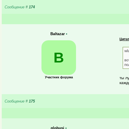
Сообщение
#
174
Baltazar
•
Цитат
wl
B
во
по
Участник форума
ты л
кажд
Сообщение
#
175
globusi
•