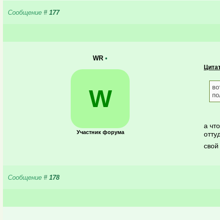
Сообщение
#
177
WR
•
Цитат
во
W
по
а чт
Участник форума
отту
свой
Сообщение
#
178