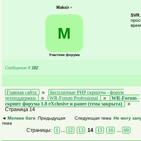
Maksir
•
SVR
прос
врем
M
Участник форума
Сообщение
#
182
Главная сайта
»
Бесплатные PHP скрипты - форум
техподдержки
»
WR-Forum Professional
»
WR-Forum -
скрипт форума 1.8 eXclusive и ранее (тема закрыта)
»
Страница 14
◄
Мелкие баги
:Предыдущая
Следующая тема:
Не могу зап
тема
Страницы:
1
...
12
13
14
15
16
...
69