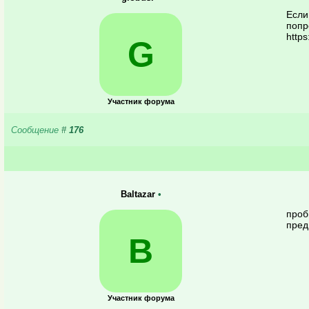
Если
попр
https
G
Участник форума
Сообщение
#
176
Baltazar
•
проб
пред
B
Участник форума