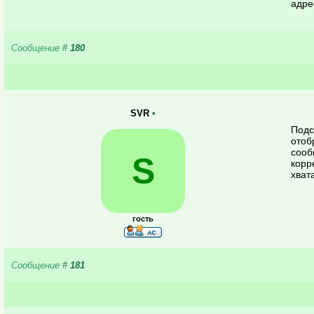
адре
Сообщение
#
180
SVR
•
Подс
отоб
сооб
S
корр
хвата
гость
Сообщение
#
181