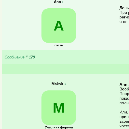
Ann
•
День
При 
реги
A
я не
гость
Сообщение
#
179
Maksir
•
Ann
Вооб
Попр
пока
M
поль
Или,
прин
заре
хост
Участник форума