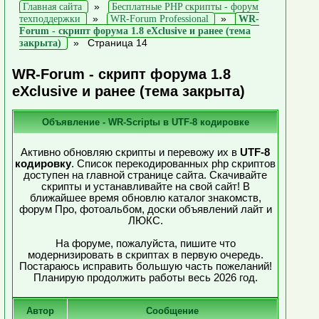
»
Главная сайта
Бесплатные PHP скрипты - форум
»
»
техподдержки
WR-Forum Professional
WR-
Forum - скрипт форума 1.8 eXclusive и ранее (тема
»
Страница 14
закрыта)
WR-Forum - скрипт форума 1.8
eXclusive и ранее (тема закрыта)
Объявление - WR-Scriptы в UTF-8 кодировке
Активно обновляю скрипты и перевожу их в
UTF-8
кодировку
. Список перекодированных php скриптов
доступен на главной странице сайта. Скачивайте
скрипты и устанавливайте на свой сайт! В
ближайшее время обновлю каталог знакомств,
форум Про, фотоальбом, доски объявлений лайт и
ЛЮКС.
На форуме, пожалуйста, пишите что
модернизировать в скриптах в первую очередь.
Постараюсь исправить большую часть пожеланий!
Планирую продолжить работы весь 2026 год.
Автор
Сообщение