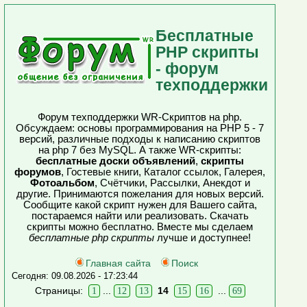
Бесплатные
PHP скрипты
- форум
техподдержки
Форум техподдержки WR-Скриптов на php.
Обсуждаем: основы программирования на PHP 5 - 7
версий, различные подходы к написанию скриптов
на php 7 без MySQL. А также WR-скрипты:
бесплатные доски объявлений
,
скрипты
форумов
, Гостевые книги, Каталог ссылок, Галерея,
Фотоальбом
, Счётчики, Рассылки, Анекдот и
другие. Принимаются пожелания для новых версий.
Сообщите какой скрипт нужен для Вашего сайта,
постараемся найти или реализовать. Скачать
скрипты можно бесплатно. Вместе мы сделаем
бесплатные php скрипты
лучше и доступнее!
Главная сайта
Поиск
Сегодня: 09.08.2026 - 17:23:44
Страницы:
...
14
...
1
12
13
15
16
69