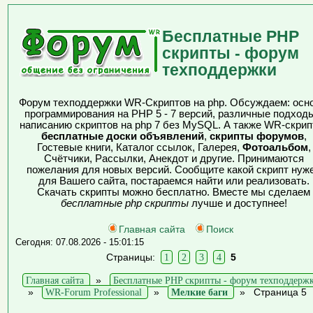
Бесплатные PHP
скрипты - форум
техподдержки
Форум техподдержки WR-Скриптов на php. Обсуждаем: осн
программирования на PHP 5 - 7 версий, различные подходы
написанию скриптов на php 7 без MySQL. А также WR-скрип
бесплатные доски объявлений
,
скрипты форумов
,
Гостевые книги, Каталог ссылок, Галерея,
Фотоальбом
,
Счётчики, Рассылки, Анекдот и другие. Принимаются
пожелания для новых версий. Сообщите какой скрипт нуж
для Вашего сайта, постараемся найти или реализовать.
Скачать скрипты можно бесплатно. Вместе мы сделаем
бесплатные php скрипты
лучше и доступнее!
Главная сайта
Поиск
Сегодня: 07.08.2026 - 15:01:15
Страницы:
1
2
3
4
5
Главная сайта
»
Бесплатные PHP скрипты - форум техподдерж
»
WR-Forum Professional
»
Мелкие баги
»
Страница 5