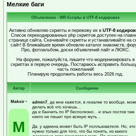
Мелкие баги
Объявление - WR-Scriptы в UTF-8 кодировке
Активно обновляю скрипты и перевожу их в
UTF-8 кодиров
Список перекодированных php скриптов доступен на главн
странице сайта. Скачивайте скрипты и устанавливайте на с
сайт! В ближайшее время обновлю каталог знакомств, фор
Про, фотоальбом, доски объявлений лайт и ЛЮКС.
На форуме, пожалуйста, пишите что модернизировать в
скриптах в первую очередь. Постараюсь исправить больш
часть пожеланий!
Планирую продолжить работы весь 2026 год.
Автор
Сообщение
Maksir
•
admin7
, да мне кажется, в локалке то вообще, мож
делать всё что хочешь...
да и банчить по IP бесполезно... и злых постов там
никто не пишит про всякую муть...
M
Да, у админа может быть IP полльзователя. Но, это
нужно только для того, что бы понять, из какого
диапазона сети пожаловал гость. По диапазону