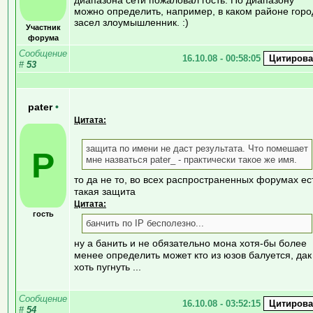
можно определить, например, в каком районе горо
засел злоумышленник. :)
Участник
форума
Сообщение
16.10.08 - 00:58:05
#
53
pater
•
Цитата:
защита по имени не даст результата. Что помешает
P
мне назваться pater_ - практически такое же имя.
то да не то, во всех распространенных форумах ес
такая защита
Цитата:
гость
банчить по IP бесполезно...
ну а банить и не обязательно мона хотя-бы более
менее определить может кто из юзов балуется, дак
хоть пугнуть ...
Сообщение
16.10.08 - 03:52:15
#
54