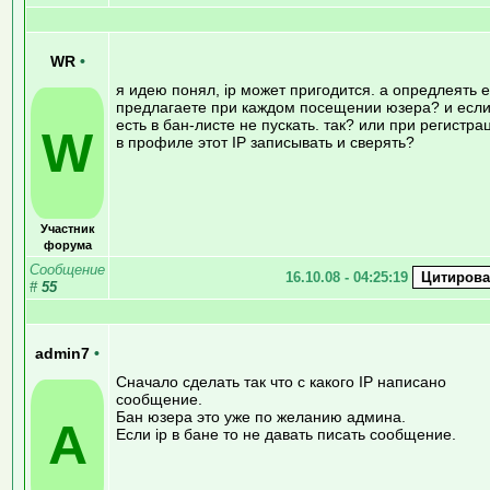
WR
•
я идею понял, ip может пригодится. а опредлеять е
предлагаете при каждом посещении юзера? и есл
есть в бан-листе не пускать. так? или при регистра
W
в профиле этот IP записывать и сверять?
Участник
форума
Сообщение
16.10.08 - 04:25:19
#
55
admin7
•
Сначало сделать так что с какого IP написано
сообщение.
Бан юзера это уже по желанию админа.
A
Если ip в бане то не давать писать сообщение.