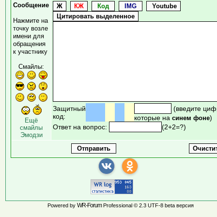
Сообщение
Нажмите на
точку возле
имени для
обращения
к участнику
Смайлы:
Защитный
(введите циф
код:
которые на
)
синем фоне
Ещё
Ответ на вопрос:
(2+2=?)
смайлы
Эмодзи
WR-Forum
Powered by
Professional © 2.3 UTF-8 beta версия