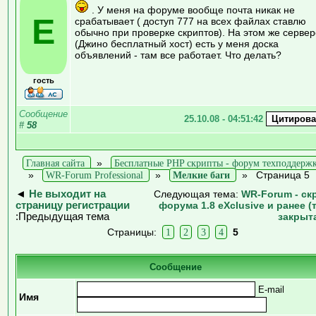
. У меня на форуме вообще почта никак не
E
срабатывает ( доступ 777 на всех файлах ставлю
обычно при проверке скриптов). На этом же сервер
(Джино бесплатный хост) есть у меня доска
объявлений - там все работает. Что делать?
гость
Сообщение
25.10.08 - 04:51:42
#
58
Главная сайта
»
Бесплатные PHP скрипты - форум техподдерж
»
WR-Forum Professional
»
Мелкие баги
»
Страница 5
◄
Не выxодит на
Следующая тема:
WR-Forum - ск
страницу регистрации
форума 1.8 eXclusive и ранее (
:Предыдущая тема
закрыт
Страницы:
1
2
3
4
5
Сообщение
E-mail
Имя