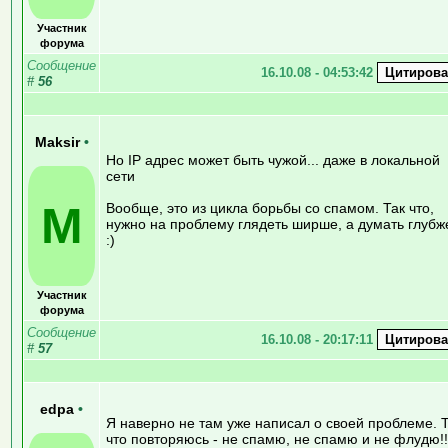
Участник
форума
Сообщение
16.10.08 - 04:53:42
#
56
Maksir
•
Но IP адрес может быть чужой... даже в локальной
сети
M
Вообще, это из цикла борьбы со спамом. Так что,
нужно на проблему глядеть ширше, а думать глубже
:)
Участник
форума
Сообщение
16.10.08 - 20:17:11
#
57
edpa
•
Я наверно не там уже написал о своей проблеме. 
что повторяюсь - не спамю, не спамю и не флудю!!