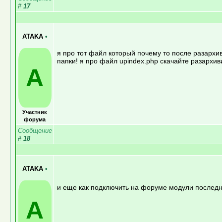
#
17
ATAKA
•
я про тот файл который почему то после разархив
папки! я про файл upindex.php скачайте разархив
A
Участник
форума
Сообщение
#
18
ATAKA
•
и еще как подключить на форуме модули последн
A