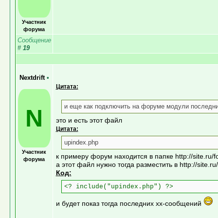
Участник
форума
Сообщение
#
19
Nextdrift
•
Цитата:
и еще как подключить на форуме модули последн
N
это и есть этот файл
Цитата:
upindex.php
Участник
к примеру форум находится в папке http://site.ru/f
форума
а этот файл нужно тогда разместить в http://site.
Код:
<? include("upindex.php") ?>
и будет показ тогда последних xx-сообщений