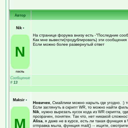
Автор
Nik
•
На странице форума внизу есть -"Последние соо
Как мне вывести(продублировать) эти сообщения 
Если можно более развернутый ответ
N
гость
Сообщение
#
13
Maksir
•
Новичек
, Смайлики можно нарыть где угодно. :) т
Если заглянуть в скрипт WR, то можно найти филь
Nik
, нужно вырезать кусок кода из WR скрипта, 
прозрачен, понятен. Так что, нет никакой сложнос
M
Alisa
, я даже не в курсе, есть ли такая функция в 
отправка мыла, функция mail() -- ищите, смотрите