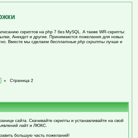
ржки
писанию скриптов на php 7 без MySQL. А также WR-скрипты:
сылки, Анекдот и другие. Принимаются пожелания для новых
атно. Вместе мы сделаем
бесплатные php скрипты
лучше и
»
Страница 2
ранице сайта. Скачивайте скрипты и устанавливайте на свой
ъявлений лайт и ЛЮКС.
править большую часть пожеланий!