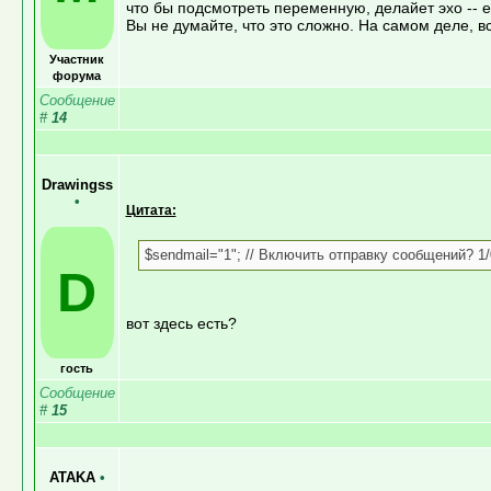
что бы подсмотреть переменную, делайет эхо -- e
Вы не думайте, что это сложно. На самом деле, вс
Участник
форума
Сообщение
#
14
Drawingss
•
Цитата:
$sendmail="1"; // Включить отправку сообщений? 1/
D
вот здесь есть?
гость
Сообщение
#
15
ATAKA
•