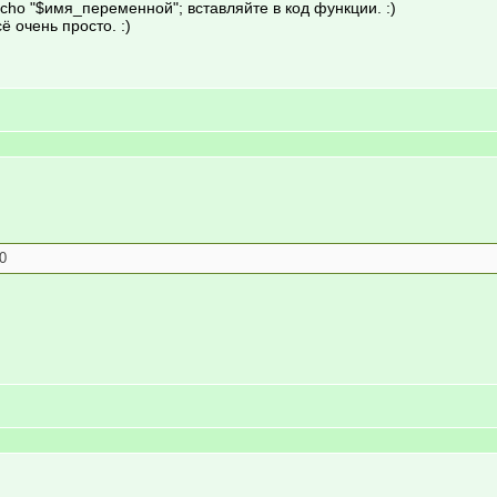
cho "$имя_переменной"; вставляйте в код функции. :)
ё очень просто. :)
0