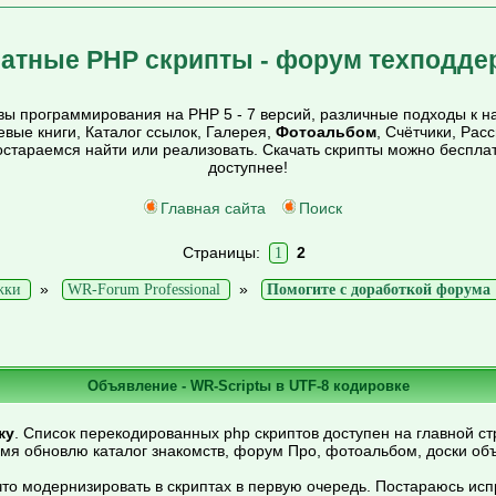
атные PHP скрипты - форум техподде
ы программирования на PHP 5 - 7 версий, различные подходы к на
тевые книги, Каталог ссылок, Галерея,
Фотоальбом
, Счётчики, Рас
постараемся найти или реализовать. Скачать скрипты можно беспл
доступнее!
Главная сайта
Поиск
Страницы:
2
1
»
»
жки
WR-Forum Professional
Помогите с доработкой форума
Объявление - WR-Scriptы в UTF-8 кодировке
ку
. Список перекодированных php скриптов доступен на главной ст
емя обновлю каталог знакомств, форум Про, фотоальбом, доски об
то модернизировать в скриптах в первую очередь. Постараюсь ис