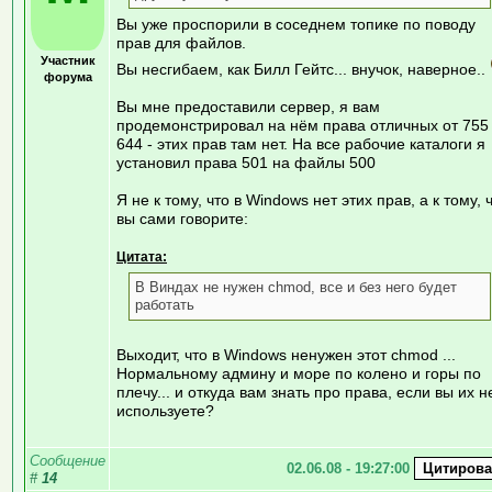
Вы уже проспорили в соседнем топике по поводу
прав для файлов.
Участник
Вы несгибаем, как Билл Гейтс... внучок, наверное..
форума
Вы мне предоставили сервер, я вам
продемонстрировал на нём права отличных от 755
644 - этих прав там нет. На все рабочие каталоги я
установил права 501 на файлы 500
Я не к тому, что в Windows нет этих прав, а к тому, 
вы сами говорите:
Цитата:
В Виндах не нужен chmod, все и без него будет
работать
Выходит, что в Windows ненужен этот chmod ...
Нормальному админу и море по колено и горы по
плечу... и откуда вам знать про права, если вы их н
используете?
Сообщение
02.06.08 - 19:27:00
#
14