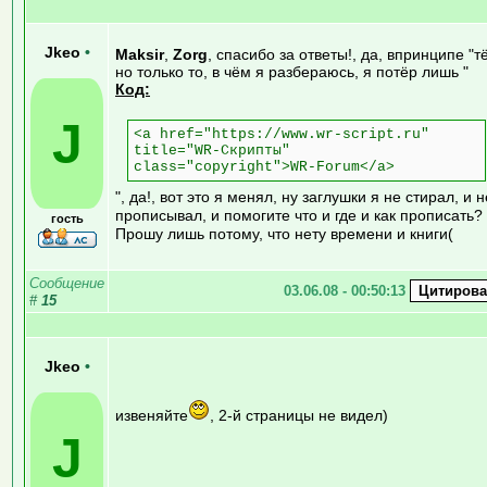
Jkeo
•
Maksir
,
Zorg
, спасибо за ответы!, да, впринципе "тё
но только то, в чём я разбераюсь, я потёр лишь "
Код:
J
<a href="https://www.wr-script.ru"
title="WR-Скрипты"
class="copyright">WR-Forum</a>
", да!, вот это я менял, ну заглушки я не стирал, и н
прописывал, и помогите что и где и как прописать?
гость
Прошу лишь потому, что нету времени и книги(
Сообщение
03.06.08 - 00:50:13
#
15
Jkeo
•
извеняйте
, 2-й страницы не видел)
J