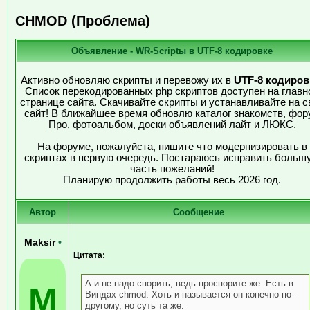
CHMOD (Проблема)
Объявление - WR-Scriptы в UTF-8 кодировке
Активно обновляю скрипты и перевожу их в
UTF-8 кодиров
Список перекодированных php скриптов доступен на главн
странице сайта. Скачивайте скрипты и устанавливайте на с
сайт! В ближайшее время обновлю каталог знакомств, фор
Про, фотоальбом, доски объявлений лайт и ЛЮКС.
На форуме, пожалуйста, пишите что модернизировать в
скриптах в первую очередь. Постараюсь исправить больш
часть пожеланий!
Планирую продолжить работы весь 2026 год.
Автор
Сообщение
Maksir
•
Цитата:
А и не надо спорить, ведь проспорите же. Есть в
M
Виндах chmod. Хоть и называется он конечно по-
другому, но суть та же.