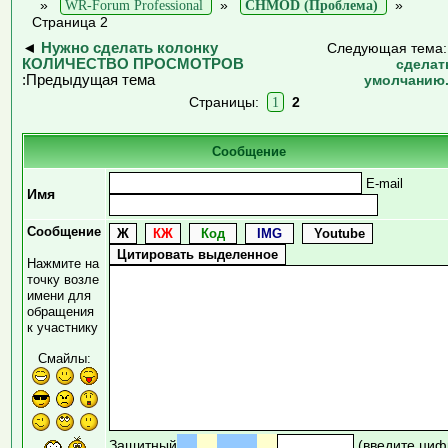
»
WR-Forum Professional
»
CHMOD (Проблема)
»
Страница 2
◄
Нужно сделать колонку
Следующая тема
КОЛИЧЕСТВО ПРОСМОТРОВ
сделат
:Предыдущая тема
умолчанию.
Страницы:
1
2
Сообщение
E-mail
Имя
Сообщение
Нажмите на
точку возле
имени для
обращения
к участнику
Смайлы:
Защитный
(введите циф