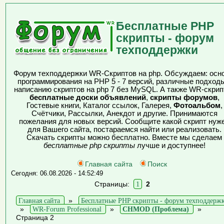
Бесплатные PHP
скрипты - форум
техподдержки
Форум техподдержки WR-Скриптов на php. Обсуждаем: осн
программирования на PHP 5 - 7 версий, различные подходы
написанию скриптов на php 7 без MySQL. А также WR-скрип
бесплатные доски объявлений
,
скрипты форумов
,
Гостевые книги, Каталог ссылок, Галерея,
Фотоальбом
,
Счётчики, Рассылки, Анекдот и другие. Принимаются
пожелания для новых версий. Сообщите какой скрипт нуж
для Вашего сайта, постараемся найти или реализовать.
Скачать скрипты можно бесплатно. Вместе мы сделаем
бесплатные php скрипты
лучше и доступнее!
Главная сайта
Поиск
Сегодня: 06.08.2026 - 14:52:49
Страницы:
1
2
Главная сайта
»
Бесплатные PHP скрипты - форум техподдерж
»
WR-Forum Professional
»
CHMOD (Проблема)
»
Страница 2