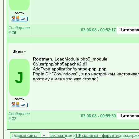
гость
Сообщение
03.06.08 - 00:52:17
#
16
Jkeo
•
Rootman
, LoadModule php5_module
C:/usr/php/php5apache2.dll
AddType application/x-httpd-php .php
J
PhpIniDir "C:/windows" , я по настройкам настраива
поэтому у меня это уже стояло(
гость
Сообщение
03.06.08 - 00:59:30
#
17
Главная сайта
»
Бесплатные PHP скрипты - форум техподдерж