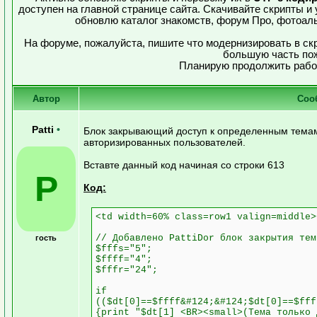
доступен на главной странице сайта. Скачивайте скрипты и
обновлю каталог знакомств, форум Про, фотоал
На форуме, пожалуйста, пишите что модернизировать в ск
большую часть по
Планирую продолжить работ
Автор
Соо
Patti
•
Блок закрывающий доступ к определенным темам
авторизированных пользователей.
Вставте данный код начиная со строки 613
P
Код:
<td width=60% class=row1 valign=middle>
// Добавлено PattiDor блок закрытия тем
гость
$fffs="5";
$ffff="4";
$fffr="24";
if
(($dt[0]==$ffff&#124;&#124;$dt[0]==$fff
{print "$dt[1] <BR><small>(Тема только 