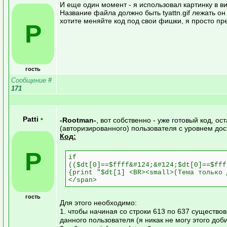
И еще один момент - я использовал картинку в в
Название файла должно быть tyattn.gif лежать он 
хотите меняйте код под свои фишки, я просто пр
P
гость
Сообщение
#
171
Patti
•
-Rootman-
, вот собственно - уже готовый код, ос
(авторизированного) пользователя с уровнем дос
Код:
P
if
(($dt[0]==$ffff&#124;&#124;$dt[0]==$fff
{print "$dt[1] <BR><small>(Тема только 
</span>
гость
Для этого необходимо:
1. чтобы начиная со строки 613 по 637 существо
данного пользователя (я никак не могу этого доби