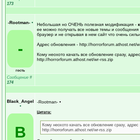
173
-Rootman-
•
Небольшая но ОЧЕНЬ полезная модификация -
ее можно получать все новые темы и сообщения 
браузер и не открывая в нем сайт что очень сил
-
Адрес обновления - http://horrorforum.athost.net/w
Кому неохото качать все обновление сразу, адр
http://horrorforum.athost.net/wr-rss.zip
гость
Сообщение
#
174
Black_Angel
-Rootman- •
•
Цитата:
Кому неохото качать все обновление сразу, адре
B
http://horrorforum.athost.net/wr-rss.zip