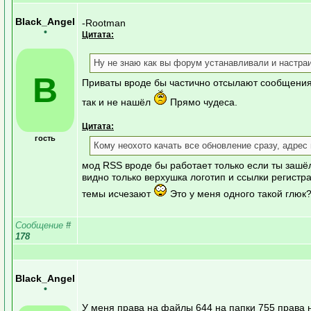
Black_Angel
-Rootman
•
Цитата:
Ну не знаю как вы форум устанавливали и настраи
B
Приваты вроде бы частично отсылают сообщения 
так и не нашёл
Прямо чудеса.
Цитата:
гость
Кому неохото качать все обновление сразу, адре
мод RSS вроде бы работает только если ты зашёл
видно только верхушка логотип и ссылки регист
темы исчезают
Это у меня одного такой глюк
Сообщение
#
178
Black_Angel
•
У меня права на файлы 644 на папки 755 права