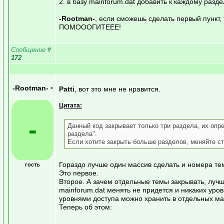
2. в базу mainforum.dat добавить к каждому разде
-Rootman-
, если сможешь сделать первый пункт, 
ПОМОООГИТЕЕЕ!
Сообщение
#
172
-Rootman-
•
Patti
, вот это мне не нравится.
Цитата:
-
Данный код закрывает только три раздела, их опред
раздела".
Если хотите закрыть больше разделов, меняйте с
Гораздо лучше один массив сделать и номера тем
гость
Это первое.
Второе. А зачем отдельные темы закрывать, луч
mainforum.dat менять не придется и никаких уро
уровнями доступа можно хранить в отдельных ма
Теперь об этом: