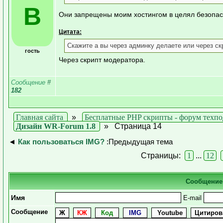
B
Они запрещены моим хостингом в целял безопа
Цитата:
Скажите а вы через админку делаете или через с
гость
Через скрипт модератора.
Сообщение
#
182
Главная сайта
»
Бесплатные PHP скрипты - форум техп
Дизайн WR-Forum 1.8
»
Страница 14
◄
Как пользоваться IMG?
:Предыдущая тема
Страницы:
1
...
12
Сообщение
Имя
E-mail
Сообщение