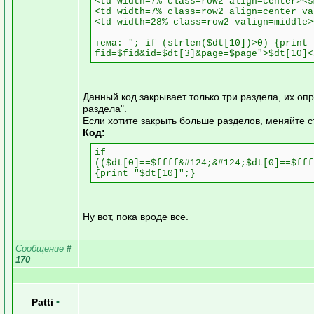
<td width=7% class=row2 align=center><s
<td width=7% class=row2 align=center va
<td width=28% class=row2 valign=middle>
тема: "; if (strlen($dt[10])>0) {print 
fid=$fid&id=$dt[3]&page=$page">$dt[10]<
Данный код закрывает только три раздела, их опре
раздела".
Если хотите закрыть больше разделов, меняйте с
Код:
if
(($dt[0]==$ffff&#124;&#124;$dt[0]==$fff
{print "$dt[10]";}
Ну вот, пока вроде все.
Сообщение
#
170
Patti
•