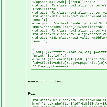
</span><small>$dt[2]</small></td>
<td width=7% class=row2 align=center><s
</small></td>
<td width=7% class=row2 align=center va
<td width=28% class=row2 valign=middle>
тема:";}
else print "<a href="index.php?fid=$fid
<BR></span><small>$dt[2]</small></td>
<td width=7% class=row2 align=center><s
<td width=7% class=row2 align=center va
<td width=28% class=row2 valign=middle>
тема: ";
if
(($dt[0]==$ffff&#124;&#124;$dt[0]==$fff
{print "$dt[10]";}
else if (strlen($dt[10])>0) {print "<a 
fid=$fid&id=$dt[3]&page=$page">$dt[10]<
// Конец добавления
вместо того, что было:
Код:
<td width=60% class=row1 valign=middle>
href="index.php?fid=$fid">$dt[1]</a><BR