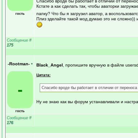
Спасибо вроде бы работает в отличии от перен
Кстате а как сделать так, чтобы аваторки загру
папку? Что бы я загрузил аватор, а воспользоват
гость
Плиз зделайте такой мод думаю это не сложно)) 
Сообщение
#
175
-Rootman-
•
Black_Angel
, пропишите вручную в файле usersda
Цитата:
-
Спасибо вроде бы работает в отличии от переноса
Ну не знаю как вы форум устанавливали и настраи
гость
Сообщение
#
176