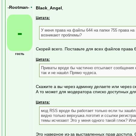
-Rootman-
•
Black_Angel
,
Цитата:
-
У меня права на файлы 644 на папки 755 права на
возникают проблемы?
Скорей всего. Поставьте для всех файлов права 6
гость
Цитата:
Приваты вроде бы частично отсылают сообщения н
так и не нашёл Прямо чудеса.
Скажите а вы через админку делаете или через 
А то может для модератора списко доступных дл
Цитата:
мод RSS вроде бы работает только если ты зашёл 
видно только верхушка логотип и ссылки регистр
темы исчезают Это у меня одного такой глюк? Ил
Это наверное из-за выставленных прав доступа.