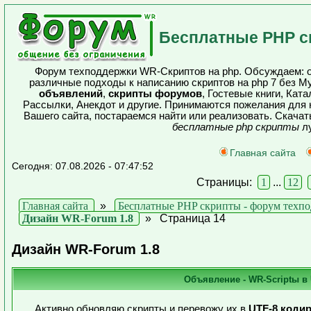
Бесплатные PHP с
Форум техподдержки WR-Скриптов на php. Обсуждаем: о
различные подходы к написанию скриптов на php 7 без 
объявлений
,
скрипты форумов
, Гостевые книги, Кат
Рассылки, Анекдот и другие. Принимаются пожелания для 
Вашего сайта, постараемся найти или реализовать. Скача
бесплатные php скрипты
лу
Главная сайта
Сегодня: 07.08.2026 - 07:47:52
Страницы:
1
...
12
Главная сайта
»
Бесплатные PHP скрипты - форум техп
Дизайн WR-Forum 1.8
»
Страница 14
Дизайн WR-Forum 1.8
Объявление - WR-Scriptы в
Активно обновляю скрипты и перевожу их в
UTF-8 коди